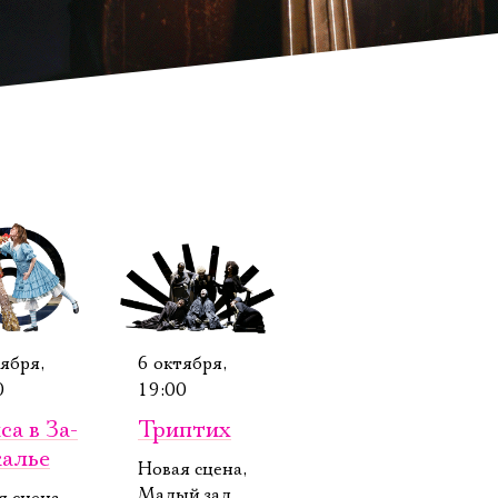
ября,
6 октября,
0
19:00
а в За­
Триптих
калье
Новая сцена,
Малый зал