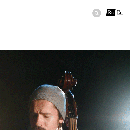
Ru
En
ный сертификат
ры
в буфете