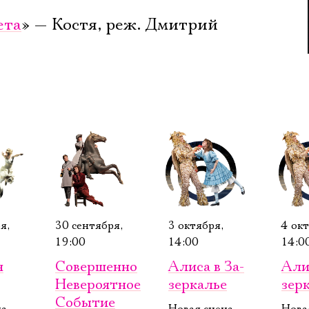
ета
» — Костя, реж. Дмитрий
я,
30 сентября,
3 октября,
4 окт
19:00
14:00
14:0
я
Совер­шенно
Алиса в За­
Алис
Неве­ро­ят­ное
зер­калье
зер­
Со­бы­тие