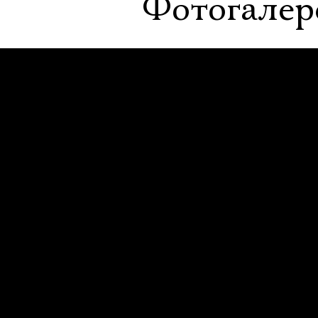
Фотогалер
19:00
19:00
Рыжий
Совер­ш
Неве­ро­я
Старая сцена,
Со­бы­ти
Зелёный зал
(Же­нит
в 2‑х де
КУПИТЬ БИЛЕТ
виях)
Новая сцен
Большой з
Можно зак
столик
в буфете
КУПИТЬ БИ