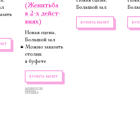
а,
Новая сцена,
Нова
(Же­нитьба
ал
Большой зал
Боль
в 2‑х дейст­
азать
виях)
КУПИТЬ БИЛЕТ
КУП
Новая сцена,
Большой зал
ЛЕТ
Можно заказать
столик
в буфете
КУПИТЬ БИЛЕТ
,
18 октября,
22 октября,
23 о