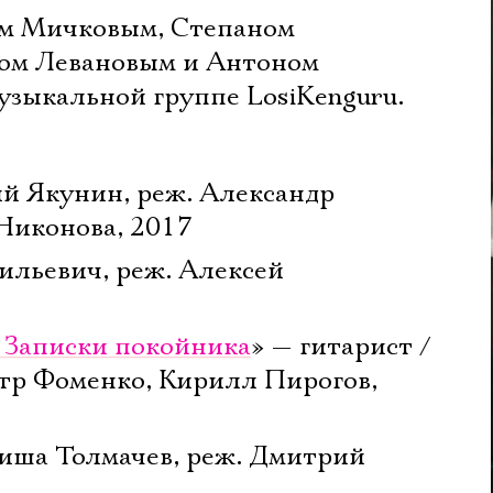
ом Мичковым, Степаном
ом Левановым и Антоном
узыкальной группе LosiKenguru.
й Якунин, реж. Александр
Никонова, 2017
ильевич, реж. Алексей
 Записки покойника
» — гитарист /
тр Фоменко, Кирилл Пирогов,
риша Толмачев, реж. Дмитрий