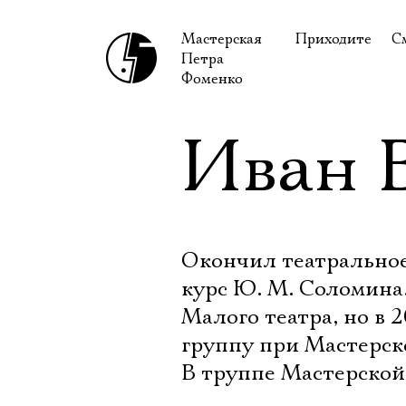
Мастерская
Приходите
С
Петра
В сентябре
С
Фоменко
В октябре
Н
Иван 
Гастроли
Н
Доступ для ин
В
Правила посе
В
Как добраться
Ф
Окончил театральное
курс Ю. М. Соломина.
Малого театра, но в 
группу при Мастерск
В труппе Мастерской 