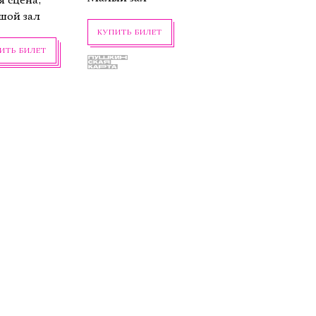
я сцена,
шой зал
КУПИТЬ БИЛЕТ
ИТЬ БИЛЕТ
ктября,
24 октября,