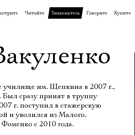
мотрите
Читайте
Знакомьтесь
Говорите
Купите
пектакли
История театра
Пётр Фоменко
Форум
Билеты
еспектакли
Пресса о театре
Евгений Каменькович
Вопросы—ответы
Подароч
Вакуленко
а нашей сцене
Новости
Актёры
Контакты
Сувени
валидов
идеотека
Архив спектаклей
Режиссёры
Личный приём
Столик 
щения
неклассные чтения
Архив проектов
Художники
отовыставка
Благодарности
Руководство
 училище им. Щепкина в 2007 г.,
Библиотека Гумилёва
Сотрудники
 Был сразу принят в труппу
2007 г. поступил в стажерскую
Официальные документы
Юрий Степанов
ой и уволился из Малого.
Владимир Максимов
Фоменко с 2010 года.