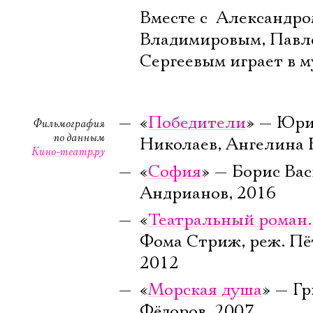
Вместе с Александр
Владимировым, Павл
Сергеевым играет в м
«
Победители
» — Юри
Фильмография
по данным
Николаев, Ангелина 
Кино-театр.ру
«
София
» — Борис Вас
Андрианов, 2016
«
Театральный роман.
Фома Стриж, реж. Пё
2012
«
Морская душа
» — Г
Фёдоров, 2007