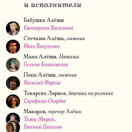
и исполнители
Ознакомиться
Бабушка Алёши
Екатерина Васильева
лыжник
Стечкин Алёша,
Иван Вакуленко
Наташа
Мама Алёши,
Галина Кашковская
лыжник
Папа Алёши,
Василий Фирсов
девушка на роликах
Токарева Лариса,
Серафима Огарёва
тренер Алёши
Макаров,
Томас Моцкус
Евгений Цыганов