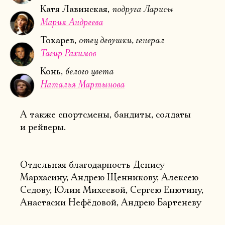
подруга Ларисы
Катя Лавинская,
Мария Андреева
отец девушки, генерал
Токарев,
Тагир Рахимов
белого цвета
Конь,
Наталья Мартынова
А также спортсмены, бандиты, солдаты
и рейверы.
Отдельная благодарность Денису
Мархасину, Андрею Щенникову, Алексею
Седову, Юлии Михеевой, Сергею Енютину,
Анастасии Нефёдовой, Андрею Бартеневу