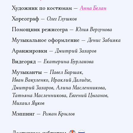
Анна Белан
Художник по костюмам —
Олег Глушков
Хореограф —
Юлия Верзунова
Помощник режиссера —
Денис Забияка
Музыкальное оформление —
Дмитрий Захаров
Аранжировки —
Екатерина Бурлакова
Видеоряд —
Павел Баршак
Музыканты —
,
Иван Вакуленко
Ираклий Далидзе
,
,
Дмитрий Захаров
Алина Масленникова
,
,
Татьяна Масленникова
Евгений Цыганов
,
,
Михаил Яцков
Роман Крылов
Мэппинг —