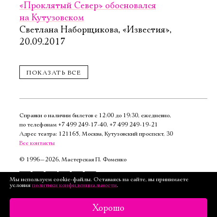
«Проклятый Север» обосновался
на Кутузовском
КУПИТЬ БИЛЕТ
Светлана Наборщикова, «Известия»,
20.09.2017
ПОКАЗАТЬ ВСЕ
Руслан и Людмила
10 октября, 14:00
Лариса Каневская, «Весь Театр», 3.06.2014
В гостях
Справки о наличии билетов с 12:00 до 19:30, ежедневно,
Зачем мы здесь
у барона
по телефонам
+7 499 249‑17‑40
,
+7 499 249‑19‑21
Игорь Вирабов, «Российская газета»,
Мюнхгаузена
Адрес театра: 121165, Москва, Кутузовский проспект, 30
Все контакты
20.02.2014
Старая сцена,
©
1996—2026, Мастерская П. Фоменко
Серый зал
Про ароматное соцветье
Подписаться
Мы используем cookie-файлы. Оставаясь на сайте, вы принимаете
Геннадий Демин, «Страстной бульвар,
условия
политики конфиденциальности
.
КУПИТЬ БИЛЕТ
на рассылку
10(№ 3)», 11.2013
Версия для слабовидящих
Хорошо