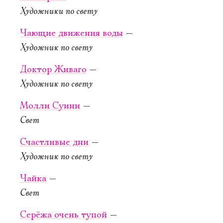
Художники по свету
Чающие движения воды
—
Художник по свету
Доктор Живаго
—
20 сентября,
Художник по свету
19:00
Беспри­дан­ни­
Молли Суини
—
ца
Свет
Новая сцена,
Счастливые дни
—
Большой зал
Можно заказать
Художник по свету
столик в буфете
Чайка
—
КУПИТЬ БИЛЕТ
Свет
Серёжа очень тупой
—