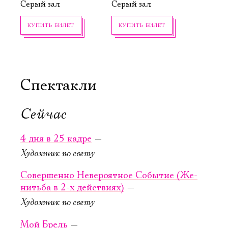
Серый зал
Серый зал
КУПИТЬ БИЛЕТ
КУПИТЬ БИЛЕТ
Спектакли
Сейчас
17 сентября,
19 сентября,
20:00
17:00
4 дня в 25 кадре
—
Египет­ская
Алиса в За­
Художник по свету
мар­ка
зер­калье
Совер­шенно Неве­ро­ят­ное Со­бы­тие (Же­
Старая сцена,
Новая сцена,
нитьба в 2‑х дейст­виях)
—
Зелёный зал
Большой зал
Художник по свету
КУПИТЬ БИЛЕТ
КУПИТЬ БИЛЕТ
Мой Брель
—