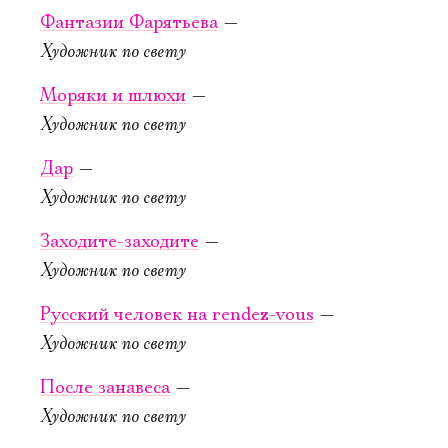
Можно заказать
Фантазии Фарятьева
—
столик в буфете
Художник по свету
КУПИТЬ БИЛЕТ
Моряки и шлюхи
—
Художник по свету
Дар
—
Художник по свету
Заходите-заходите
—
Художник по свету
3 октября, 14:00
4 октября, 14:00
Алиса в За­
Алиса в За­
Русский человек на rendez-vous
—
зер­калье
зер­калье
Художник по свету
Новая сцена,
Новая сцена,
После занавеса
—
Большой зал
Большой зал
Художник по свету
КУПИТЬ БИЛЕТ
КУПИТЬ БИЛЕТ