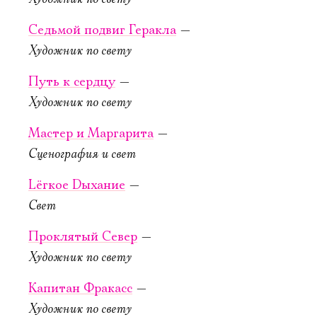
Со­бы­тие (Же­
нитьба
Седьмой подвиг Геракла
—
в 2‑х дейст­
Художник по свету
виях)
Путь к сердцу
—
Новая сцена,
Художник по свету
Большой зал
Можно заказать
Мастер и Маргарита
—
столик в буфете
Сценография и свет
КУПИТЬ БИЛЕТ
Lёгкое Dыхание
—
Свет
Проклятый Север
—
Художник по свету
Капитан Фракасс
—
30 сентября,
1 октября, 20:00
Художник по свету