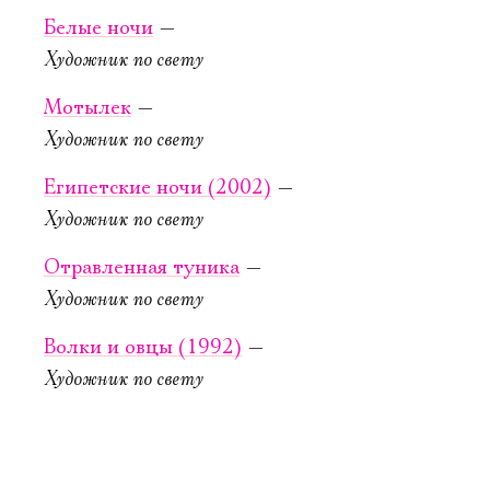
Белые ночи
—
Художник по свету
5 октября, 19:00
6 октября, 19:00
Серёжа очень
Триптих
Мотылек
—
тупой
Художник по свету
Новая сцена,
Малый зал
Старая сцена,
Египетские ночи (2002)
—
Серый зал
КУПИТЬ БИЛЕТ
Художник по свету
КУПИТЬ БИЛЕТ
Отравленная туника
—
Художник по свету
Волки и овцы (1992)
—
Художник по свету
6 октября, 19:00
4 дня