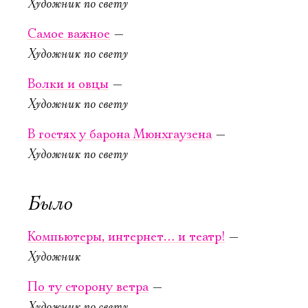
роман
ночи
Художник по свету
(Записки
Новая сцена,
Самое важное
—
покойника)
Большой зал
Художник по свету
Можно заказать
Новая сцена,
столик в буфете
Большой зал
Волки и овцы
—
Можно заказать
Художник по свету
КУПИТЬ БИЛЕТ
столик в буфете
Электропочта
В гостях у барона Мюнхгаузена
—
КУПИТЬ БИЛЕТ
Художник по свету
Имя
Было
Компьютеры, интернет… и театр!
—
30 сентября,
Ознакомиться
19:00
Художник
Совер­шенно
По ту сторону ветра
—
Неве­ро­ят­ное
Художник по свету