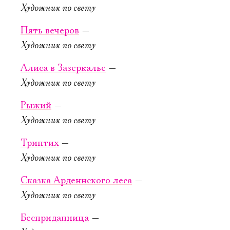
Художник по свету
у барона
из Шайо
Мюнхгаузена
Новая сцена,
Пять вечеров
—
Большой зал
Старая сцена,
Художник по свету
Можно заказать
Серый зал
столик в буфете
Алиса в За­зер­калье
—
КУПИТЬ БИЛЕТ
Художник по свету
КУПИТЬ БИЛЕТ
Рыжий
—
Художник по свету
Триптих
—
Художник по свету
Сказка Арден­нско­го леса
—
27 сентября,
28 сентября,
Художник по свету
19:00
19:00
Театральный
Египетские
Беспри­дан­ни­ца
—