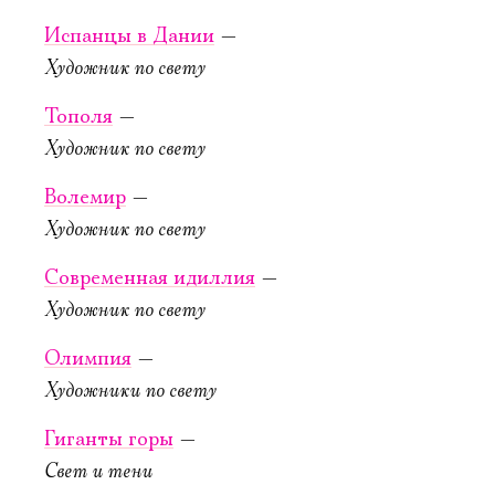
19:00
Смешной
Испанцы в Дании
—
Послед­ние
человек
Художник по свету
сви­да­ния
Старая сцена,
Тополя
—
Серый зал
Старая сцена,
Серый зал
Художник по свету
КУПИТЬ БИЛЕТ
КУПИТЬ БИЛЕТ
Волемир
—
Художник по свету
Современная идиллия
—
Художник по свету
Олимпия
—
2 октября, 19:00
Художники по свету
Волки и овцы
Гиганты горы
—
Новая сцена,
Свет и тени
Большой зал