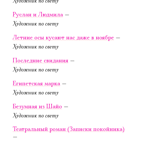
Художник по свету
25 сентября,
19:00
Руслан и Людмила
—
4 дня
Художник по свету
в 25 кадре
Лет­ние осы ку­са­ют нас да­же в но­яб­ре
—
Старая сцена,
Художник по свету
Серый зал
Послед­ние сви­да­ния
—
КУПИТЬ БИЛЕТ
Художник по свету
Египет­ская мар­ка
—
Художник по свету
Безум­ная из Шайо
—
Художник по свету
26 сентября,
26 сентября,
16:00
19:00
Театральный роман (Записки покойника)
—
В гостях
Безум­ная