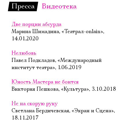
в 25 кадре
Пресса
Видеотека
Старая сцена,
Серый зал
Две порции абсурда
КУПИТЬ БИЛЕТ
Марина Шимадина, «Театрал-onlain»,
14.01.2020
Нелюбовь
Павел Подкладов, «Международный
институт театра», 1.06.2019
7 октября, 19:00
9 октября, 19:00
Юность Мастера не боится
Виктория Пешкова, «Культура», 3.10.2018
Сон в летнюю
Послед­ние
ночь
сви­да­ния
Не на скорую руку
Новая сцена,
Старая сцена,
Светлана Бердичевская, «Экран и Сцена»,
Большой зал
Серый зал
18.11.2017
Можно заказать
столик в буфете
КУПИТЬ БИЛЕТ