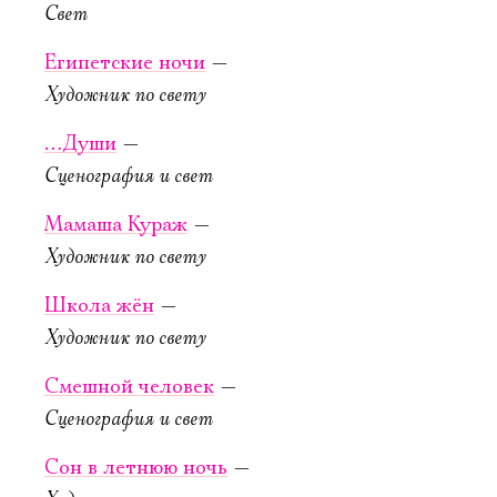
Свет
Египетские ночи
—
Художник по свету
22 сентября,
23 сентября,
…Души
—
19:00
19:00
Сценография и свет
Чайка
Самое важное
Мамаша Кураж
—
Новая сцена,
Старая сцена,
Художник по свету
Большой зал
Серый зал
Можно заказать
Школа жён
—
столик в буфете
КУПИТЬ БИЛЕТ
Художник по свету
КУПИТЬ БИЛЕТ
Смешной человек
—
Сценография и свет
Сон в летнюю ночь
—