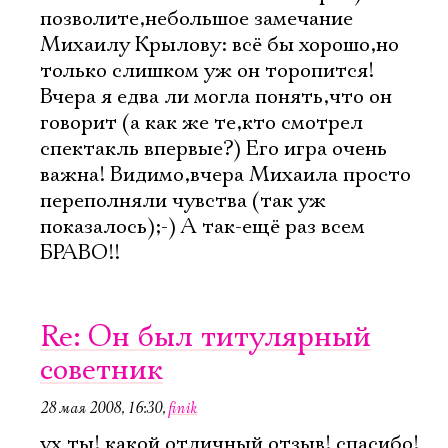
позволите,небольшое замечание
Михаилу Крылову: всё бы хорошо,но
только слишком уж он торопится!
Вчера я едва ли могла понять,что он
говорит (а как же те,кто смотрел
спектакль впервые?) Его игра очень
важна! Видимо,вчера Михаила просто
переполняли чувства (так уж
показалось);-) А так-ещё раз всем
Электропочта
БРАВО!!
Имя
Re: Он был титулярный
советник
28 мая 2008, 16:30
,
finik
Ознакомиться
ух ты! какой отличный отзыв! спасибо!