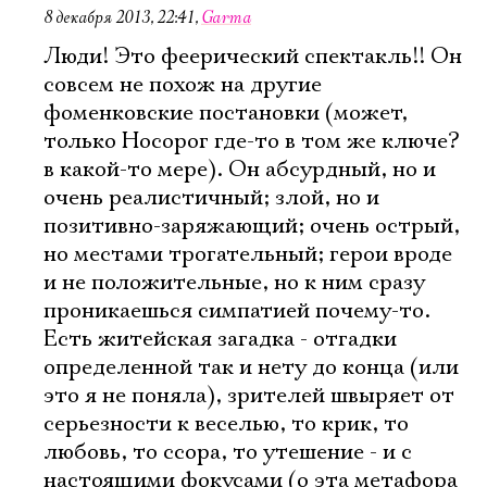
8 декабря 2013, 22:41
,
Garma
Люди! Это феерический спектакль!! Он
совсем не похож на другие
фоменковские постановки (может,
только Носорог где-то в том же ключе?
в какой-то мере). Он абсурдный, но и
очень реалистичный; злой, но и
позитивно-заряжающий; очень острый,
но местами трогательный; герои вроде
и не положительные, но к ним сразу
проникаешься симпатией почему-то.
Есть житейская загадка - отгадки
определенной так и нету до конца (или
это я не поняла), зрителей швыряет от
серьезности к веселью, то крик, то
любовь, то ссора, то утешение - и с
настоящими фокусами (о эта метафора