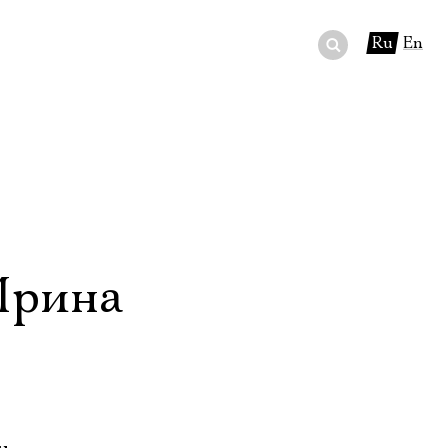
Ru
En
ный сертификат
ры
в буфете
Ирина