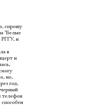
аю, спрошу
на "Белые
 РГГУ, и
ла в
нцерт и
лась,
смогу
о, но,
рез год,
в черный
и телефон
- способен