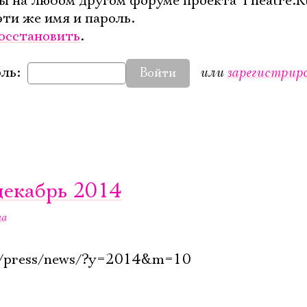
ы на любом другом форуме проекта Theatre.R
эти же имя и пароль.
осстановить
.
или
зарегистрир
ль:
Войти
 декабрь 2014
на
ru/press/news/?y=2014&m=10