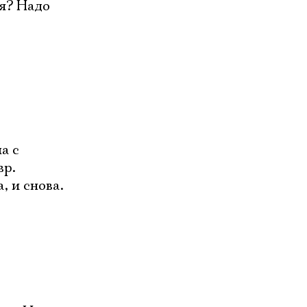
я? Надо
а с
вр.
, и снова.