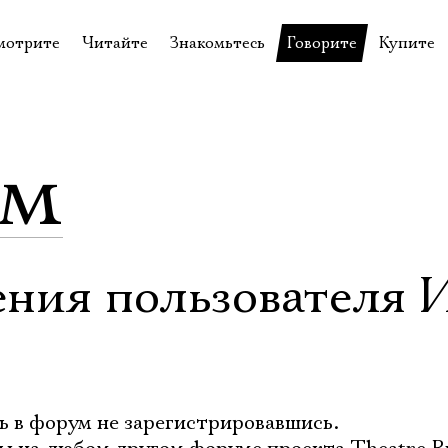
мотрите
Читайте
Знакомьтесь
Говорите
Купите
пектакли
История театра
Пётр Фоменко
Форум
Билеты
еспектакли
Пресса о театре
Евгений Каменькович
Вопросы—ответы
Подароч
ум
а нашей сцене
Новости
Актёры
Контакты
Сувени
валидов
идеотека
Архив спектаклей
Режиссёры
Личный приём
Столик 
щения
неклассные чтения
Архив проектов
Художники
отовыставка
Благодарности
Руководство
ения пользователя 
Библиотека Гумилёва
Сотрудники
Официальные документы
Юрий Степанов
Владимир Максимов
ь в форум не зарегистрировавшись.