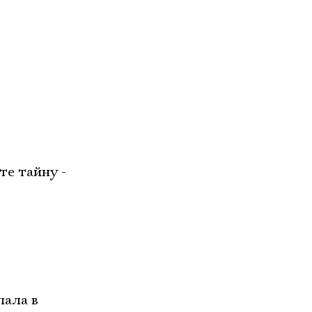
те тайну -
пала в