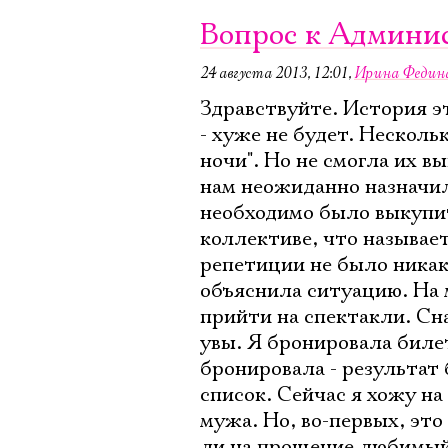
Вопрос к Админис
24 августа 2013, 12:01
,
Ирина Федин
Здравствуйте. История эт
- хуже не будет. Нескольк
ночи". Но не смогла их в
нам неожиданно назначили
необходимо было выкупит
коллективе, что называе
репетиции не было никак
объяснила ситуацию. На 
прийти на спектакли. Сна
увы. Я бронировала билет
бронировала - результат
список. Сейчас я хожу н
мужа. Но, во-первых, это 
ли на прощение любимый 