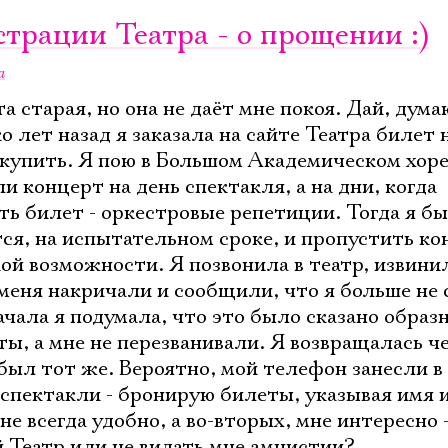
трации Театра - о прощении :)
а
а старая, но она не даёт мне покоя. Дай, дум
о лет назад я заказала на сайте Театра билет 
ыкупить. Я пою в Большом Академическом хоре
 концерт на день спектакля, а на дни, когда
ь билет - оркестровые репетиции. Тогда я бы
тся, на испытательном сроке, и пропустить ко
ой возможности. Я позвонила в театр, извини
меня накричали и сообщили, что я больше не 
чала я подумала, что это было сказано образн
ы, а мне не перезванивали. Я возвращалась че
 был тот же. Вероятно, мой телефон занесли 
а спектакли - бронирую билеты, указывая имя 
не всегда удобно, а во-вторых, мне интересно 
Театр или не видать мне амнистии?