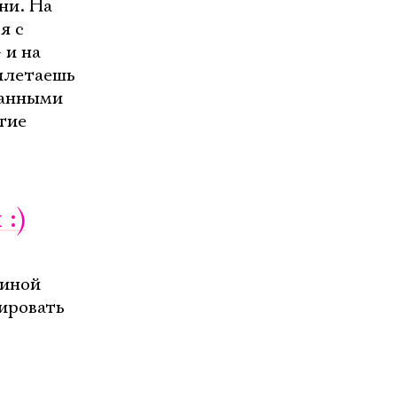
ни. На
я с
 и на
рилетаешь
ванными
тие
:)
виной
нировать