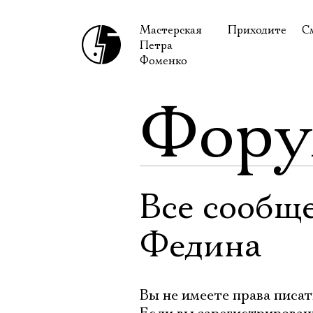
Мастерская
Приходите
С
Петра
В сентябре
С
Фоменко
В октябре
Н
Фор
Гастроли
Н
Доступ для ин
В
Правила посе
В
Как добраться
Ф
Все сообщ
Федина
Вы не имеете права писат