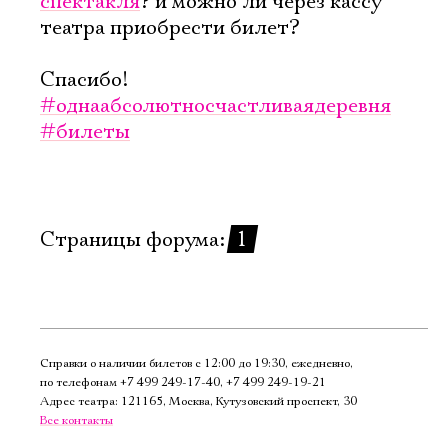
спектакля
? и можно ли через кассу
Имя
театра приобрести билет?
Спасибо!
#однаабсолютносчастливаядеревня
#билеты
Ознакомиться
Страницы форума:
1
Справки о наличии билетов с 12:00 до 19:30, ежедневно,
по телефонам
+7 499 249‑17‑40
,
+7 499 249‑19‑21
Адрес театра: 121165, Москва, Кутузовский проспект, 30
Все контакты