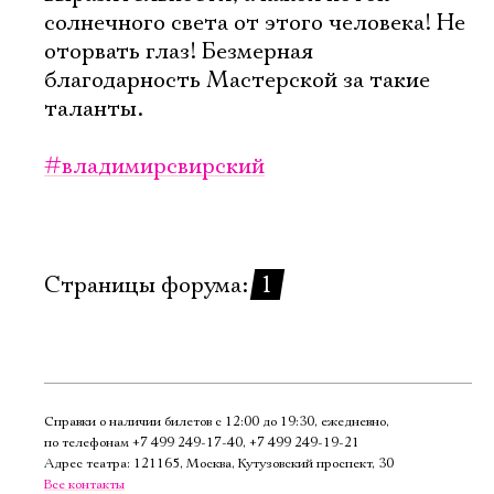
Имя
солнечного света от этого человека! Не
оторвать глаз! Безмерная
благодарность Мастерской за такие
таланты.
Ознакомиться
#владимирсвирский
Страницы форума:
1
Справки о наличии билетов с 12:00 до 19:30, ежедневно,
по телефонам
+7 499 249‑17‑40
,
+7 499 249‑19‑21
Адрес театра: 121165, Москва, Кутузовский проспект, 30
Все контакты