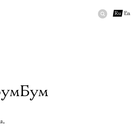
Ru
En
ный сертификат
ры
в буфете
 БумБум
u,