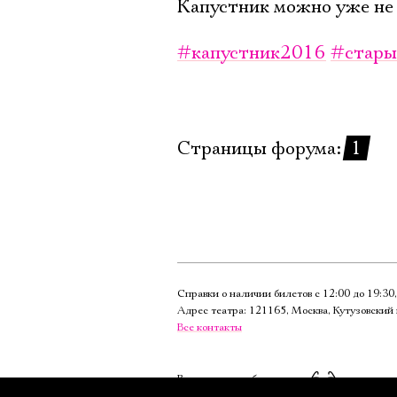
Капустник можно уже не 
#капустник2016
#стары
Страницы форума:
1
Справки о наличии билетов с 12:00 до 19:3
Адрес театра: 121165, Москва, Кутузовский 
Все контакты
Версия для слабовидящих