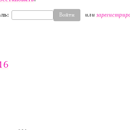
или
зарегистрир
ль:
Войти
Электропочта
16
Имя
Ознакомиться