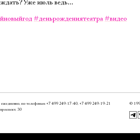
ждать? Уже июль ведь...
йновыйгод
#деньрождениятеатра
#видео
0, ежедневно, по телефонам
+7 499 249‑17‑40
,
+7 499 249‑19‑21
©
199
проспект, 30