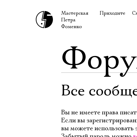
Мастерская
Приходите
С
Петра
В сентябре
С
Фоменко
В октябре
Н
Фор
Гастроли
Н
Доступ для ин
В
Правила посе
В
Как добраться
Ф
Все сообщ
Вы не имеете права писат
Если вы зарегистрирован
вы можете использовать 
Забытый пароль можно
в