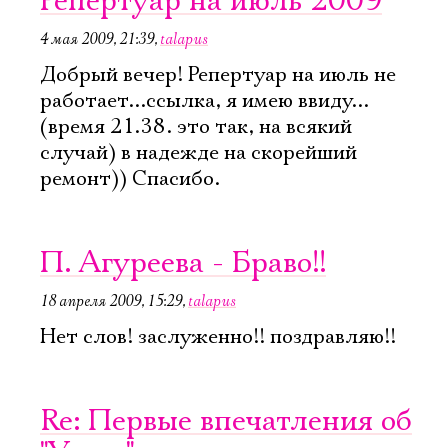
Репертуар на июль 2009
4 мая 2009, 21:39
,
talapus
Имя
Добрый вечер! Репертуар на июль не
работает...ссылка, я имею ввиду...
(время 21.38. это так, на всякий
случай) в надежде на скорейший
ремонт)) Спасибо.
Ознакомиться
П. Агуреева - Браво!!
18 апреля 2009, 15:29
,
talapus
Нет слов! заслуженно!! поздравляю!!
Re: Первые впечатления об