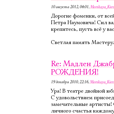
10 августа 2012, 04:01
,
Morskaya_Kie
Дорогие фоменки, от вс
Петра Наумовича! Сил ва
крепитесь, пусть всё у ва
Светлая память Мастеру. 
Re: Мадлен Джаб
РОЖДЕНИЯ!
19 декабря 2010, 22:16
,
Morskaya_Kiev
Ура! В театре двойной юби
С удовольствием присоед
замечательные артисты! 
личного счастья каждому 