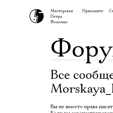
Мастерская
Приходите
С
Петра
В сентябре
С
Фоменко
В октябре
Н
Фор
Гастроли
Н
Доступ для ин
В
Правила посе
В
Как добраться
Ф
Все сообщ
Morskaya_
Вы не имеете права писат