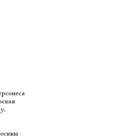
ерсонеса
рская
у.
осквы -