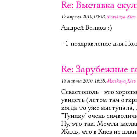
Re: Выставка ску
17 апреля 2010, 00:38
,
Morskaya_Kiev
Андрей Волков :)
+1 поздравление для Поли
Re: Зарубежные г
18 марта 2010, 16:59
,
Morskaya_Kiev
Севастополь - это хорошо
увидеть (летом там откр
когда-то уже выступала, 
"Тунику" очень символич
Ну, это так. Мечты-желан
Жаль, что в Киев не план