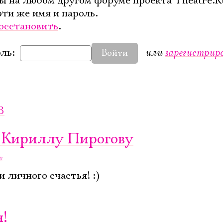
ы на любом другом форуме проекта Theatre.R
эти же имя и пароль.
осстановить
.
или
зарегистрир
ль:
Войти
3
я Кириллу Пирогову
v
 личного счастья! :)
!