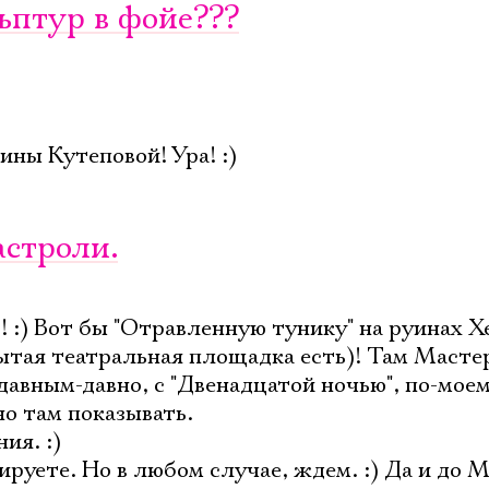
льптур в фойе???
ны Кутеповой! Ура! :)
астроли.
! :) Вот бы "Отравленную тунику" на руинах Х
ытая театральная площадка есть)! Там Масте
давным-давно, с "Двенадцатой ночью", по-моем
но там показывать.
ия. :)
ируете. Но в любом случае, ждем. :) Да и до М