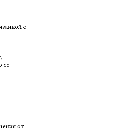
язанной с
,
р со
щения от