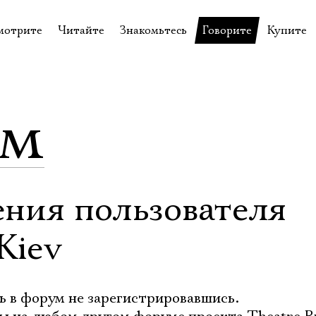
мотрите
Читайте
Знакомьтесь
Говорите
Купите
пектакли
История театра
Пётр Фоменко
Форум
Билеты
еспектакли
Пресса о театре
Евгений Каменькович
Вопросы—ответы
Подароч
ум
а нашей сцене
Новости
Актёры
Контакты
Сувени
валидов
идеотека
Архив спектаклей
Режиссёры
Личный приём
Столик 
щения
неклассные чтения
Архив проектов
Художники
отовыставка
Благодарности
Руководство
ения пользователя
Библиотека Гумилёва
Сотрудники
Kiev
Официальные документы
Юрий Степанов
Владимир Максимов
ь в форум не зарегистрировавшись.