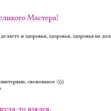
еликого Мастера!
елаете и здоровья, здоровья, здоровья на дол
интервью, свеженькое :)))
)
куда-то взялся,