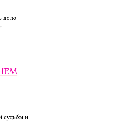
ь дело
,
ДНЕМ
й судьбы и