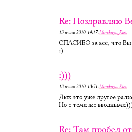
Re: Поздравляю В
13 июля 2010, 14:17
,
Morskaya_Kiev
СПАСИБО за всё, что Вы д
:)
:)))
13 июля 2010, 13:51
,
Morskaya_Kiev
Дык это уже другое радио
Но с теми же вводными))
Re: Там пробел от