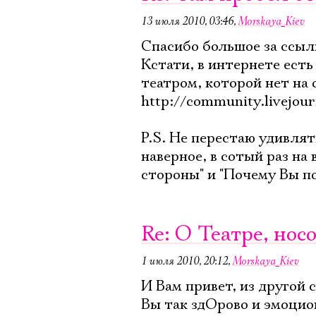
13 июля 2010, 03:46
,
Morskaya_Kiev
Спасибо большое за ссылк
Кстати, в интернете ест
театром, которой нет на
http://community.livejou
P.S. Не перестаю удивля
наверное, в сотый раз на
стороны" и "Почему Вы по
Re: О Театре, нос
1 июля 2010, 20:12
,
Morskaya_Kiev
И Вам привет, из другой 
Вы так здОрово и эмоцио