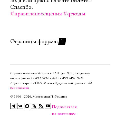
кода или нужно сдавать билеты?
Имя
Спасибо.
#правилапосещения
#qrкоды
Ознакомиться
Страницы форума:
1
Справки о наличии билетов с 12:00 до 19:30, ежедневно,
по телефонам
+7 499 249‑17‑40
,
+7 499 249‑19‑21
Адрес театра: 121165, Москва, Кутузовский проспект, 30
Все контакты
©
1996—2026, Мастерская П. Фоменко
Подписаться
на рассылку