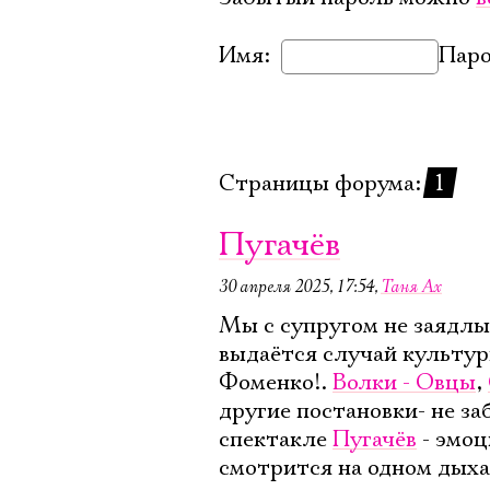
Имя:
Паро
Страницы форума:
1
Пугачёв
30 апреля 2025, 17:54
,
Таня Ах
Мы с супругом не заядлы
выдаётся случай культур
Фоменко!.
Волки - Овцы
,
другие постановки- не за
спектакле
Пугачёв
- эмоц
смотрится на одном дыха