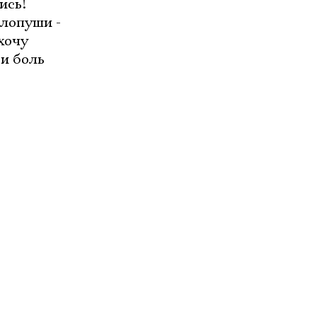
ись!
лопуши -
хочу
 и боль