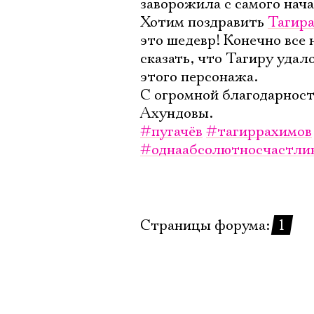
заворожила с самого нача
Хотим поздравить
Тагира
это шедевр! Конечно все
сказать, что Тагиру удал
этого персонажа.
С огромной благодарност
Ахундовы.
#пугачёв
#тагиррахимов
#однаабсолютносчастли
Страницы форума:
1