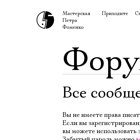
Мастерская
Приходите
С
Петра
В сентябре
С
Фоменко
В октябре
Н
Фор
Гастроли
Н
Доступ для ин
В
Правила посе
В
Как добраться
Ф
Все сообщ
Вы не имеете права писат
Если вы зарегистрирован
вы можете использовать 
Забытый пароль можно
в