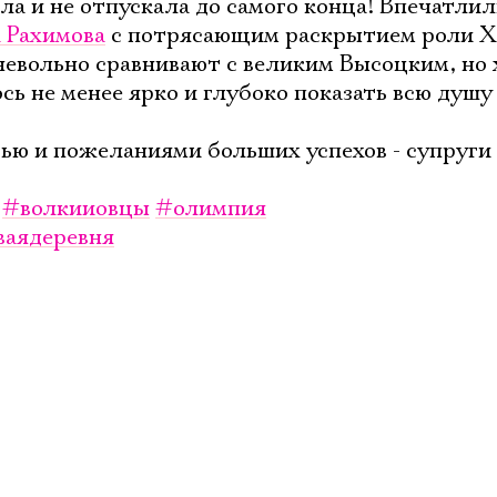
Ознакомиться
ла и не отпускала до самого конца! Впечатлил
 Рахимова
с потрясающим раскрытием роли Х
 невольно сравнивают с великим Высоцким, но 
ось не менее ярко и глубоко показать всю душу
ью и пожеланиями больших успехов - супруги
#волкииовцы
#олимпия
ваядеревня