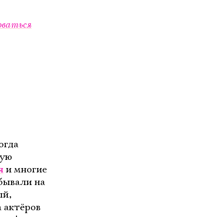
оваться
огда
кую
я
и многие
обывали на
ый,
 актёров