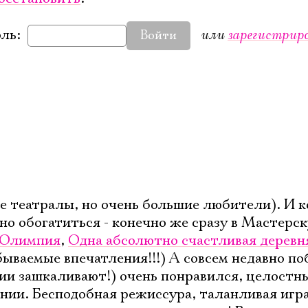
или
зарегистрир
ль:
Войти
Электропочта
е театралы, но очень большие любители). И к
но обогатиться - конечно же сразу в Мастерс
Имя
Олимпия
,
Одна абсолютно счастливая деревн
бываемые впечатления!!!) А совсем недавно п
ии зашкаливают!) очень понравился, целостн
нии. Бесподобная режиссура, таланливая игра