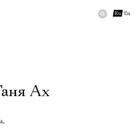
Ru
En
ный сертификат
ры
в буфете
Таня Ах
u,