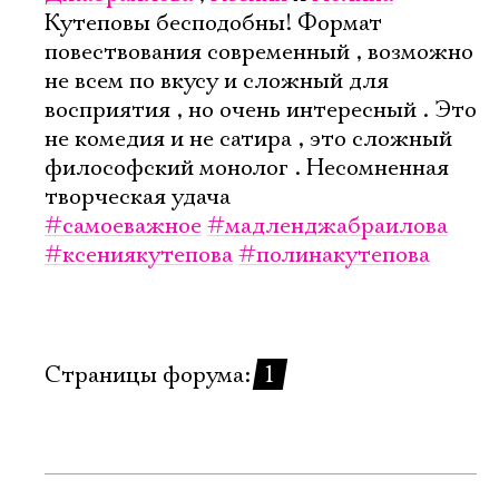
Имя
Кутеповы бесподобны! Формат
повествования современный , возможно
не всем по вкусу и сложный для
восприятия , но очень интересный . Это
не комедия и не сатира , это сложный
Ознакомиться
философский монолог . Несомненная
творческая удача
#самоеважное
#мадленджабраилова
#ксениякутепова
#полинакутепова
Страницы форума:
1