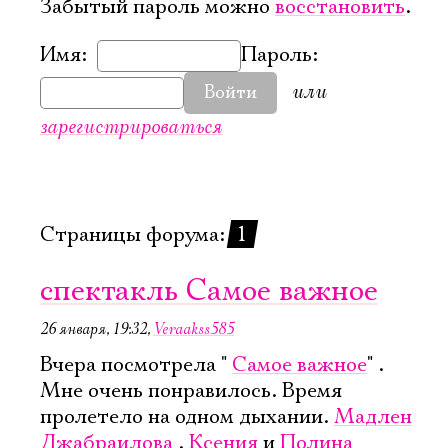
Забытый пароль можно
восстановить
.
Имя:
Пароль:
или
Войти
зарегистрироваться
Страницы форума:
1
спектакль Самое важное
26 января, 19:32
,
Veraakss585
Вчера посмотрела "
Самое важное
" .
Мне очень понравилось. Время
Электропочта
пролетело на одном дыхании.
Мадлен
Джабраилова
,
Ксения
и
Полина