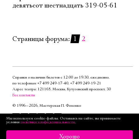
девятьсот шестнадцать 319-05-61
Страницы форума:
1
2
Справки о наличии билетов с 12:00 до 19:30, ежедневно,
по телефонам
+7 499 249‑17‑40
,
+7 499 249‑19‑21
Адрес театра: 121165, Москва, Кутузовский проспект, 30
Все контакты
©
1996—2026, Мастерская П. Фоменко
Подписаться
Мы используем cookie-файлы. Оставаясь на сайте, вы принимаете
условия
политики конфиденциальности
.
на рассылку
Версия для слабовидящих
Хорошо