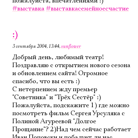
пожалуйста, впечатлениями :)
#выставка
#выставкасемейноесчастие
Имя
:)
3 сентября 2004, 13:44
,
sunflower
Добрый день, любимый театр!
Ознакомиться
Поздравляю с открытием нового сезона
и обновлением сайта! Огромное
спасибо, что вы есть :)
С нетерпением жду премьер
"Советника" и "Трёх Сестёр" :)
Пожалуйста, подскажите 1) где можно
посмотреть фильм Сергея Урсуляка с
Полиной Агуреевой "Долгое
Прощание"? 2)Над чем сейчас работает
Иван Поповски и побалует ли нас