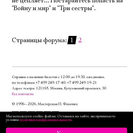
не цепляет... Постарайтесь попасть на
"Войну и мир" и "Три сестры".
Страницы форума:
1
2
Справки о наличии билетов с 12:00 до 19:30, ежедневно,
по телефонам
+7 499 249‑17‑40
,
+7 499 249‑19‑21
Адрес театра: 121165, Москва, Кутузовский проспект, 30
Все контакты
©
1996—2026, Мастерская П. Фоменко
Подписаться
Мы используем cookie-файлы. Оставаясь на сайте, вы принимаете
условия
политики конфиденциальности
.
на рассылку
Версия для слабовидящих