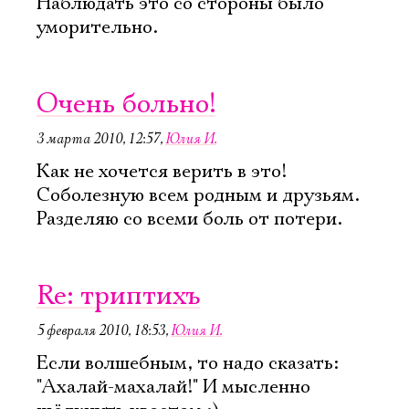
Наблюдать это со стороны было
Имя
уморительно.
Очень больно!
Ознакомиться
3 марта 2010, 12:57
,
Юлия И.
Как не хочется верить в это!
Соболезную всем родным и друзьям.
Разделяю со всеми боль от потери.
Re: триптихъ
5 февраля 2010, 18:53
,
Юлия И.
Если волшебным, то надо сказать:
"Ахалай-махалай!" И мысленно