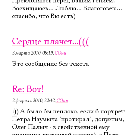
Преклоняюсь перед Вашим Гением!
Восхищаюсь... Люблю... Благоговею...
спасибо, что Вы есть)
Сердце плачет...(((
3 марта 2010, 09:19
,
СОни
Это сообщение без текста
Re: Вот!
2 февраля 2010, 22:42
,
СОни
:)) А было бы неплохо, если б портрет
Петра Наумыча "протирал", допустим,
Олег Палыч - в свойственной ему