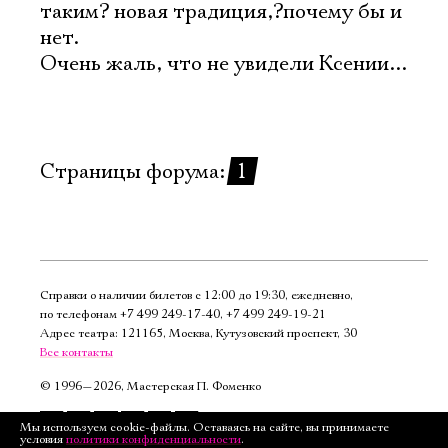
таким? новая традиция,?почему бы и
нет.
Очень жаль, что не увидели Ксении...
Страницы форума:
1
Справки о наличии билетов с 12:00 до 19:30, ежедневно,
по телефонам
+7 499 249‑17‑40
,
+7 499 249‑19‑21
Адрес театра: 121165, Москва, Кутузовский проспект, 30
Все контакты
©
1996—2026, Мастерская П. Фоменко
Подписаться
Мы используем cookie-файлы. Оставаясь на сайте, вы принимаете
условия
политики конфиденциальности
.