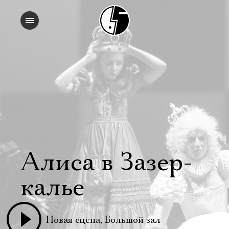
Алиса в За­зер­
калье
Новая сцена, Большой зал