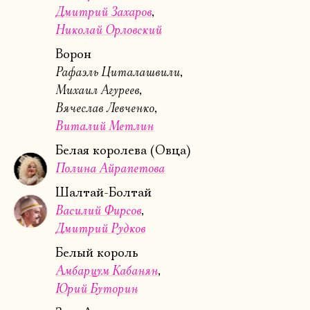
Дмитрий Захаров
Николай Орловский
Ворон
Рафаэль Циталашвили
Ознакомиться
Михаил Агуреев
Вячеслав Левченко
Виталий Метлин
Белая королева (Овца)
Полина Айрапетова
Шалтай-Болтай
Василий Фирсов
Дмитрий Рудков
Белый король
Амбарцум Кабанян
Юрий Буторин