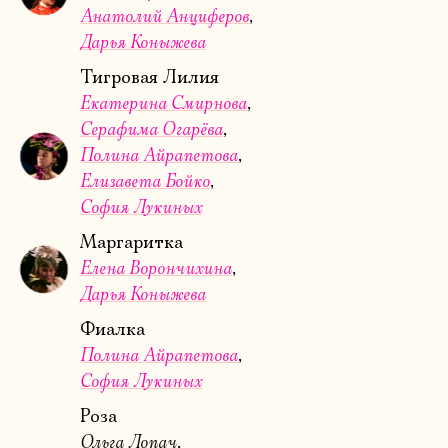
Анатолий Анциферов
Дарья Коныжева
Тигровая Лилия
Екатерина Смирнова
Серафима Огарёва
Полина Айрапетова
Елизавета Бойко
София Лукиных
Маргаритка
Елена Ворончихина
Дарья Коныжева
Фиалка
Полина Айрапетова
София Лукиных
Роза
Ольга Лопач