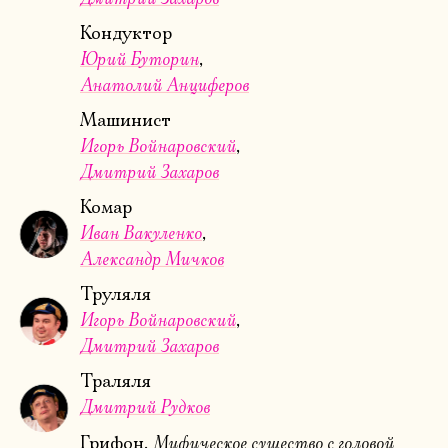
Кондуктор
Юрий Буторин
Анатолий Анциферов
Машинист
Игорь Войнаровский
Дмитрий Захаров
Комар
Иван Вакуленко
Александр Мичков
Труляля
Игорь Войнаровский
Дмитрий Захаров
Траляля
Дмитрий Рудков
Мифическое существо с головой
Грифон,