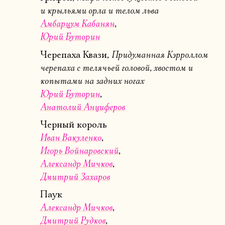
и крыльями орла и телом льва
Амбарцум Кабанян
Юрий Буторин
Придуманная Кэрроллом
Черепаха Квази,
черепаха с телячьей головой, хвостом и
копытами на задних ногах
Юрий Буторин
Анатолий Анциферов
Черный король
Иван Вакуленко
Игорь Войнаровский
Александр Мичков
Дмитрий Захаров
Электропочта
Паук
Александр Мичков
Имя
Дмитрий Рудков