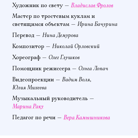
Владислав Фролов
Художник по свету —
Мастер по тростевым куклам и
Ирина Бачурина
светящимся объектам —
Нина Демурова
Перевод —
Николай Орловский
Композитор —
Олег Глушков
Хореограф —
Ольга Лопач
Помощник режиссера —
Вадим Воля
Видеопроекции —
,
Юлия Михеева
Музыкальный руководитель —
Марина Раку
Вера Камышникова
Педагог по речи —