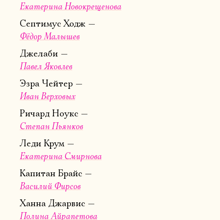
Екатерина Новокрещенова
Септимус Ходж
Фёдор Малышев
Джелаби
Павел Яковлев
Электропочта
Эзра Чейтер
Иван Верховых
Ричард Ноукс
Имя
Степан Пьянков
Леди Крум
Екатерина Смирнова
Капитан Брайс
Ознакомиться
Василий Фирсов
Ханна Джарвис
Полина Айрапетова