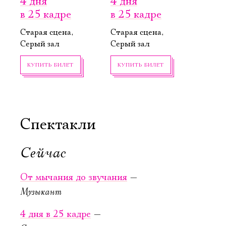
4 дня
4 дня
в 25 кадре
в 25 кадре
Старая сцена,
Старая сцена,
Серый зал
Серый зал
КУПИТЬ БИЛЕТ
КУПИТЬ БИЛЕТ
Спектакли
Сейчас
19 сентября,
22 сентября,
17:00
19:00
От мычания до звучания
—
Алиса в За­
Бо­жест­вен­ная
Музыкант
зер­калье
ко­ме­дия.
Вариации
4 дня в 25 кадре
—
Новая сцена,