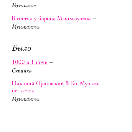
Музыкант
Новая сцена,
Новая сцена,
Большой зал
Большой зал
В гостях у барона Мюнхгаузена
—
Можно заказать
Можно заказать
Музыканты
столик в буфете
столик в буфете
КУПИТЬ БИЛЕТ
КУПИТЬ БИЛЕТ
Было
1000 и 1 ночь
—
Скрипка
Николай Орловский & Ко. Музыка
не в стол
—
Музыканты
25 сентября,
26 сентября,
19:00
16:00
4 дня
В гостях
в 25 кадре
у барона