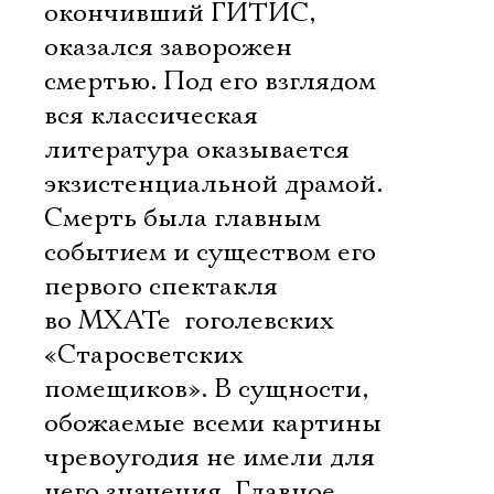
окончивший ГИТИС,
оказался заворожен
смертью. Под его взглядом
вся классическая
литература оказывается
экзистенциальной драмой.
Смерть была главным
событием и существом его
первого спектакля
во МХАТе  гоголевских
«Старосветских
помещиков». В сущности,
Электропочта
обожаемые всеми картины
чревоугодия не имели для
Имя
него значения. Главное