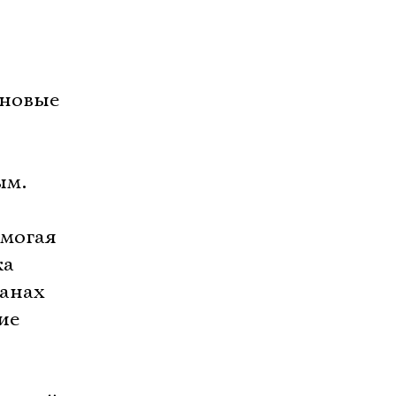
 новые
ым.
омогая
ка
канах
ие