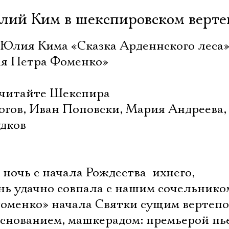
лий Ким в шекспировском верте
 Юлия Кима «Сказка Арденнского леса
кая Петра Фоменко»
 читайте Шекспира
огов, Иван Поповски, Мария Андреева
дков
очь с начала Рождества  ихнего,
нь удачно совпала с нашим сочельнико
оменко» начала Святки сущим вертепо
беснованием, машкерадом: премьерой пь