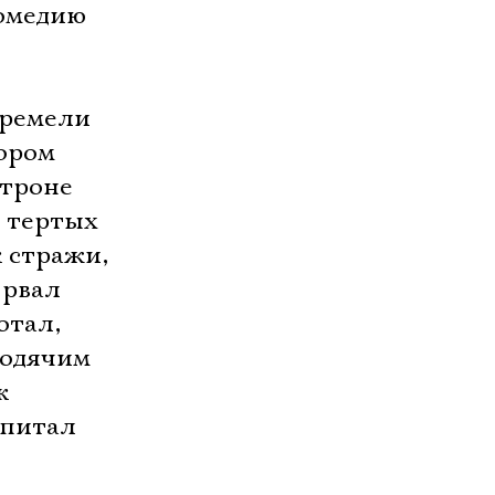
комедию
Гремели
тором
 троне
 тертых
 стражи,
 рвал
отал,
родячим
к
 питал