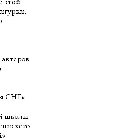
е этой
игурки.
о
 актеров
а
ля СНГ»
ей школы
еннского
й»