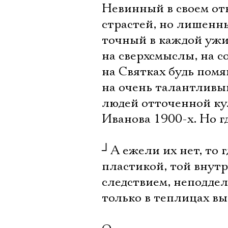
Невинный в своем от
страстей, но лишенны
точный в каждой ужи
на сверхсмыслы, на с
на Святках будь помя
на очень талантливы
людей отточенной ку
Иванова 1900-х. Но гд
┘
А ежели их нет, то 
пластикой, той внут
следствием, неподдел
только в теплицах вы