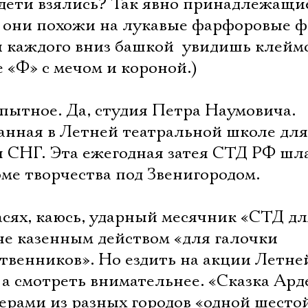
а дети взялись? Так явно принадлежащи
е они похожи на лукавые фарфоровые ф
 каждого вниз башкой  увидишь клейм
 «Ф» с мечом и короной.)
бопытное. Да, студия Петра Наумовича.
анная в Летней театральной школе для
н СНГ. Эта ежегодная затея СТД РФ шл
Доме творчества под Звенигородом.
асях, каюсь, ударный месячник «СТД д
не казенным действом «для галочки
ственников». Но ездить на акции Летн
 а смотреть внимательнее. «Сказка Ард
ерами из разных городов «одной шесто