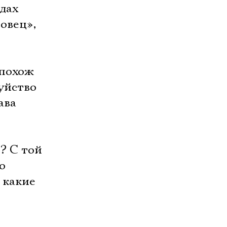
дах
овец»,
 похож
уйство
ава
? С той
о
 какие