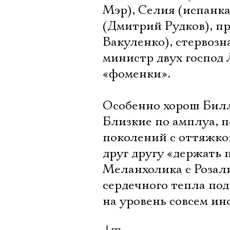
Мэр), Селия (испанк
(Дмитрий Рудков), п
Вакуленко), стервозн
министр двух господ 
«фоменки».
Особенно хорош Билли
Близкие по амплуа, п
поколений с оттяжкой
друг другу «держать 
Меланхолика с Розали
сердечного тепла по
на уровень совсем ин