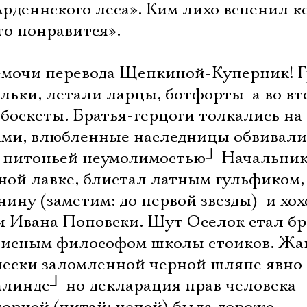
рденнского леса». Ким лихо вспенил 
то понравится».
емочи перевода Щепкиной-Куперник! 
льки, летали ларцы, ботфорты  а во в
 боскеты. Братья-герцоги толкались на
ами, влюбленные наследницы обвивали
 питоньей неумолимостью
┘
Начальник
ной лавке, блистал латным гульфиком,
ну (заметим: до первой звезды)  и хох
и Ивана Поповски. Шут Оселок стал б
лисным философом школы стоиков. Жа
ески заломленной черной шляпе явно
алинде
┘
но декларация прав человека