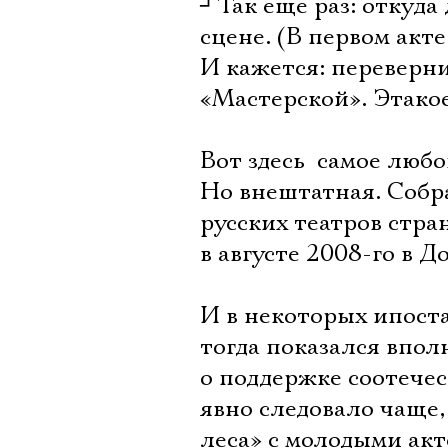
┘
Так еще раз: откуд
сцене. (В первом акт
И кажется: переверни
«Мастерской». Этакое
Вот здесь  самое лю
Но внештатная. Собр
русских театров стра
в августе 2008-го в 
И в некоторых ипост
тогда показался впол
о поддержке соотече
явно следовало чаще,
леса» с молодыми акт