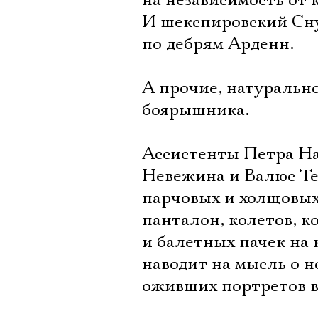
на независимость от 
И шекспировский Сну
по дебрям Арденн.
А прочие, натурально
боярышника.
Ассистенты Петра На
Невежина и Валюс Те
парчовых и холщовых
панталон, колетов, к
и балетных пачек на
наводит на мысль о 
оживших портретов в