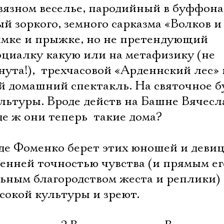
вязном веселье, пародийный в буффона
й зоркого, земного сарказма «Волков и 
мке и прыжке, но не претендующий
оциалку какую или на метафизику (не
нута!),  трехчасовой «Арденнский лес»
й домашний спектакль. На святочное б
льтуры. Вроде действ на Башне Вячесл
е ж они теперь  такие дома?
где Фоменко берет этих юношей и девиц
ренней точностью чувства (и прямым ег
ьным благородством жеста и реплики) 
Электропочта
сокой культуры и зреют.