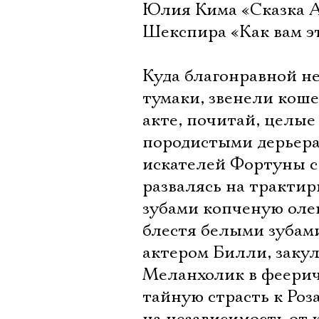
Юлия Кима «Сказка А
Шекспира «Как вам э
Куда благонравной н
тумаки, звенели коше
акте, почитай, целые
породистыми дерьер
искателей Фортуны с
развалясь на трактир
зубами копченую олени
блестя белыми зубам
актером Билли, заку
Меланхолик в феерич
тайную страсть к Роз