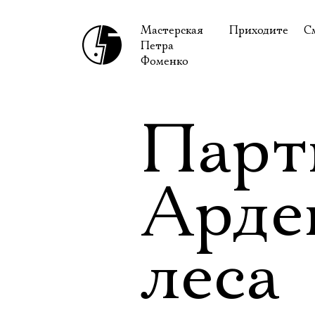
Мастерская
Приходите
С
Петра
В сентябре
С
Фоменко
В октябре
Н
Гастроли
Н
Парт
Доступ для ин
В
Правила посе
В
Арде
Как добраться
Ф
леса