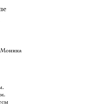
пе
»
, Моника
м.
м.
есы