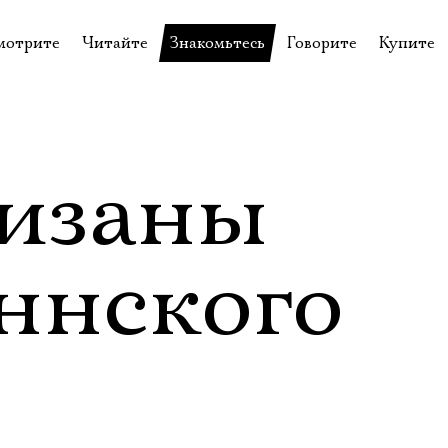
мотрите
Читайте
Знакомьтесь
Говорите
Купите
пектакли
История театра
Пётр Фоменко
Форум
Билеты
еспектакли
Пресса о театре
Евгений Каменькович
Вопросы—ответы
Подароч
а нашей сцене
Новости
Актёры
Контакты
Сувени
изаны
валидов
идеотека
Архив спектаклей
Режиссёры
Личный приём
Столик 
щения
неклассные чтения
Архив проектов
Художники
ннского
отовыставка
Благодарности
Руководство
Библиотека Гумилёва
Сотрудники
Официальные документы
Юрий Степанов
Владимир Максимов