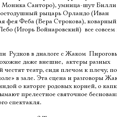
а Моника Санторо), умница-шут Билли
ростодушный рыцарь Орландо (Иван
ая фея Феба (Вера Строкова), коварный
Лебо (Игорь Войнаровский)  все совсем
  Рудков в диалоге с Жаком  Пирогов
охожие даже внешне,  актеры разных
 честят театр, сидя плечом к плечу, п
поле» в зале. Эта сцена и разговоры Жа
ндой о каторге родовых корней, о кап
дымают прелестное святочное беснован
ого спектакля.