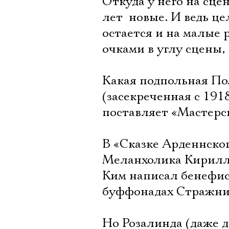
Откуда у него на сце
лет  новые. И ведь ц
остается и на малые
очками в углу сцены, 
Какая подпольная По
(засекреченная с 191
поставляет «Мастерс
В «Сказке Арденнског
Меланхолика Кирилл
Ким написал бенефисн
буффонадах Стражни
Но Розалинда (даже 