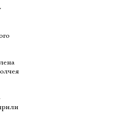
у
ого
Елена
толчея
»
адрили