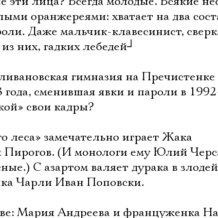
не эти лица? Всегда молодые. Всякие не
Имя
елыми оранжереями: хватает на два сост
 роли. Даже мальчик-клавесинист, све
 из них, гадких лебедей
┘
Ознакомиться
ливановская гимназия на Пречистенке
8 года, сменившая явки и пароли в 1992
кой» свои кадры?
о леса» замечательно играет Жака
 Пирогов. (И монологи ему Юлий Чер
ые.) С азартом валяет дурака в злоде
ка Чарли Иван Поповски.
две: Мария Андреева и француженка Н