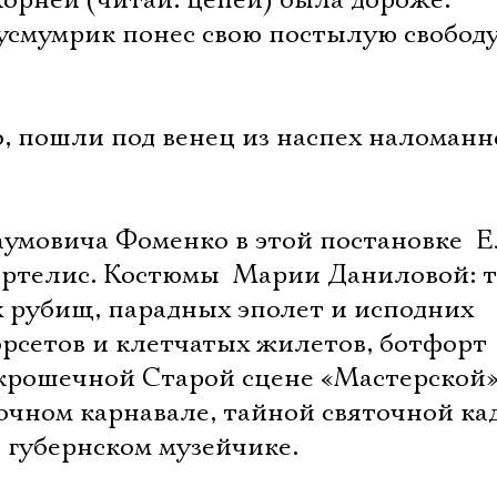
корней (читай: цепей) была дороже.
смумрик понес свою постылую свобод
, пошли под венец из наспех наломанн
умовича Фоменко в этой постановке  
ртелис. Костюмы  Марии Даниловой: 
 рубищ, парадных эполет и исподних
орсетов и клетчатых жилетов, ботфорт
 крошечной Старой сцене «Мастерской
ночном карнавале, тайной святочной к
 губернском музейчике.