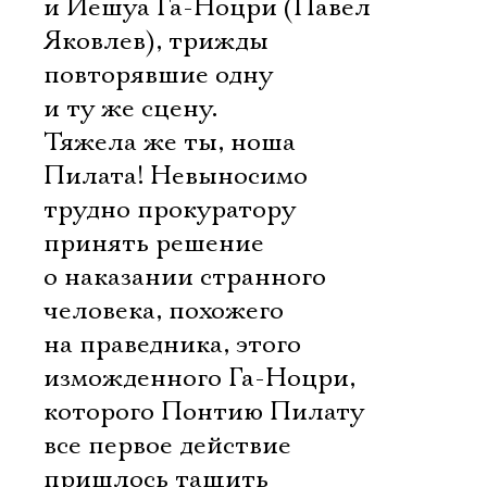
и Иешуа Га-Ноцри (Павел
Яковлев), трижды
повторявшие одну
и ту же сцену.
Тяжела же ты, ноша
Пилата! Невыносимо
трудно прокуратору
принять решение
о наказании странного
человека, похожего
на праведника, этого
изможденного Га-Ноцри,
которого Понтию Пилату
все первое действие
пришлось тащить