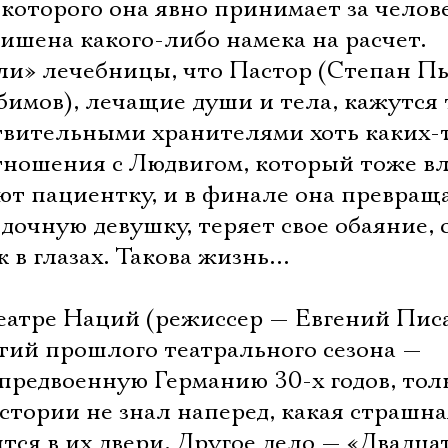
 которого она явно принимает за челов
лишена какого-либо намека на расчет.
ли» лечебницы, что Пастор (Степан Пь
имов), лечащие души и тела, кажутся 
вительными хранителями хоть каких-
тношения с Людвигом, который тоже в
ют пациентку, и в финале она превращ
очную девушку, теряет свое обаяние, 
 в глазах. Такова жизнь…
еатре Наций (режиссер — Евгений Пис
ытий прошлого театрального сезона —
предвоенную Германию 30-х годов, тол
истории не знал наперед, какая страшна
тся в их двери. Другое дело — «Двадца