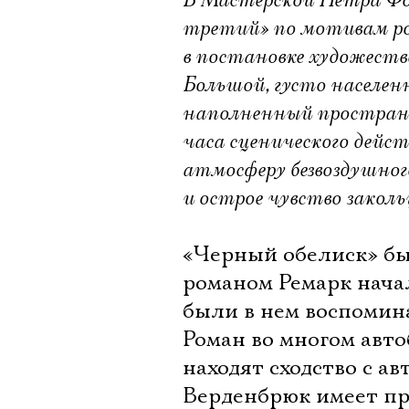
В Мастерской Петра Фо
третий» по мотивам ро
в постановке художеств
Большой, густо населе
наполненный пространн
часа сценического дейст
атмосферу безвоздушно
и острое чувство зако
«Черный обелиск» был
романом Ремарк начал
были в нем воспомина
Роман во многом авт
находят сходство с 
Верденбрюк имеет пр