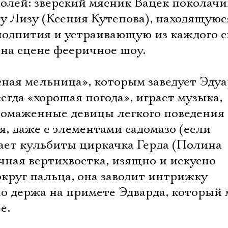
Имя
олей: зверский мясник Вацек поколачи
у Лизу (Ксения Кутепова), находящуюс
подпития и устраивающую из каждого с
 на сцене фееричное шоу.
Ознакомиться
сная мельница», которым заведует Эду
сегда «хорошая погода», играет музыка,
омаженные девицы легкого поведения
, даже с элементами садомазо (если
ает кульбиты циркачка Герда (Полина
чная вертихвостка, изящно и искусно
круг пальца, она заводит интрижку
но держа на примете Эдварда, который
е.