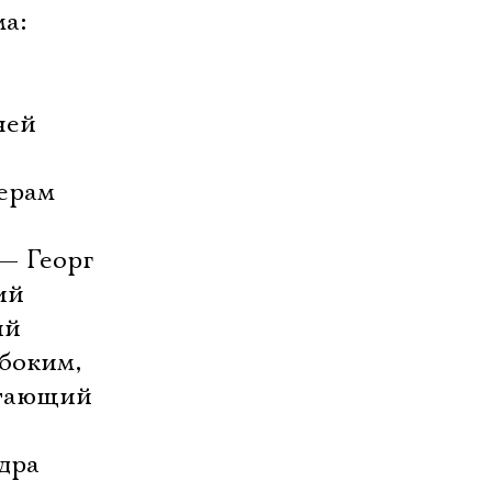
а:
ней
черам
— Георг
ий
ий
убоким,
чтающий
дра