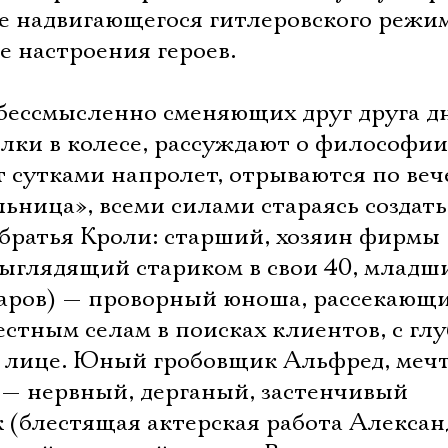
ие надвигающегося гитлеровского режим
е настроения героев.
 бессмысленно сменяющих друг друга д
елки в колесе, рассуждают о философии
т сутками напролет, отрываются по ве
льница», всеми силами стараясь создать
братья Кроли: старший, хозяин фирмы 
выглядящий стариком в свои 40, младш
аров) — проворный юноша, рассекающ
естным селам в поисках клиентов, с гл
 лице. Юный гробовщик Альфред, ме
Электропочта
 — нервный, дерганый, застенчивый
к (блестящая актерская работа Алексан