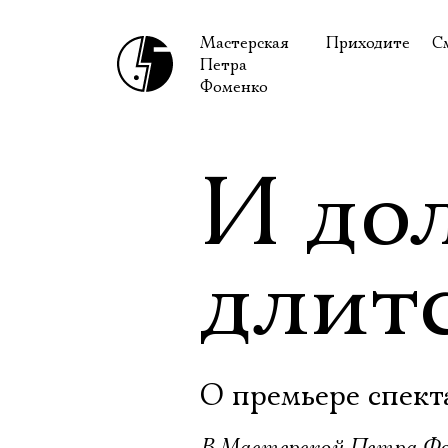
Мастерская
Приходите
С
Петра
В сентябре
С
Фоменко
В октябре
Н
Гастроли
Н
И до
Доступ для ин
В
Правила посе
В
длитс
Как добраться
Ф
О премьере спект