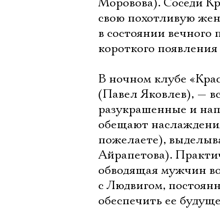
Моровова). Соседи Кр
свою похотливую жен
в состоянии вечного 
короткого появления
В ночном клубе «Кра
(Павел Яковлев), — в
разукрашенные и нап
обещают наслаждения
пожелаете), выделыв
Айрапетова). Практи
обводящая мужчин во
с Людвигом, постоян
обеспечить ее будуще