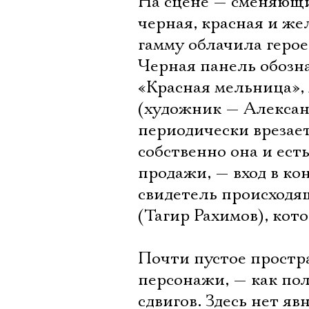
На сцене — сменяющи
черная, красная и же
гамму облачила геро
Черная панель обозна
«Красная мельница»,
(художник — Алексан
периодически врезает
собственно она и ест
продажи, — вход в к
свидетель происходя
(Тагир Рахимов), кот
Почти пустое простр
персонажи, — как по
сдвигов. Здесь нет я