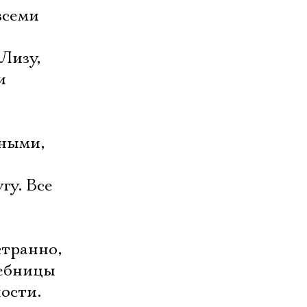
всеми
Лизу,
и
нными,
гу. Все
странно,
чебницы
ости.