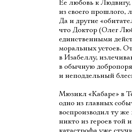
Ее любовь к Людвигу,
из своего прошлого, 
Да и другие «обитате
что Доктор (Олег Люб
единственными дейст
моральных устоев. О
в Изабеллу, излечива
в обычную добропоряд
и неподдельный блеск
Мюзикл «Кабаре» в Т
одно из главных соб
воспроизводил ту же 
никто из героев той 
катастрофа уже стучи