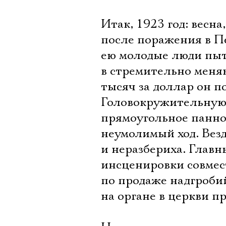
Итак, 1923 год: весна
после поражения в П
ею молодые люди пыта
в стремительно меня
тысяч за доллар он п
Головокружительную
прямоугольное панно
неумолимый ход. Везд
и неразбериха. Глав
инсценировки совмес
по продаже надгробий
на органе в церкви п