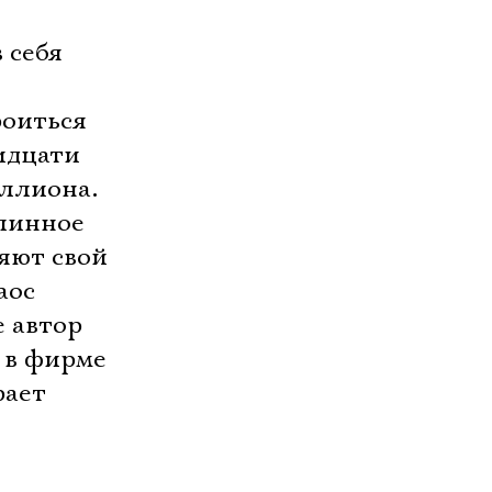
 себя
роиться
идцати
иллиона.
линное
яют свой
аос
е автор
 в фирме
рает