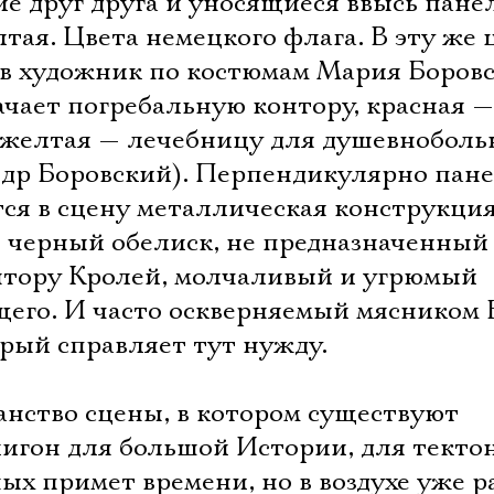
е друг друга и уносящиеся ввысь пане
лтая. Цвета немецкого флага. В эту же
ев художник по костюмам Мария Боровс
чает погребальную контору, красная —
 желтая — лечебницу для душевнобол
др Боровский). Перпендикулярно пан
ся в сцену металлическая конструкция
ь черный обелиск, не предназначенный
онтору Кролей, молчаливый и угрюмый
щего. И часто оскверняемый мясником
орый справляет тут нужду.
анство сцены, в котором существуют
лигон для большой Истории, для текто
вных примет времени, но в воздухе уже 