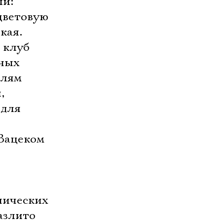
ли:
 цветовую
кая.
 клуб
ьных
елям
,
 для
 Вацеком
нических
разлито