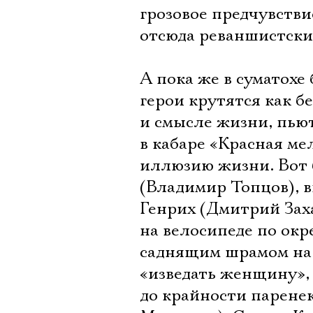
грозовое предчувств
отсюда реваншистски
А пока же в суматохе
герои крутятся как б
и смысле жизни, пью
в кабаре «Красная ме
иллюзию жизни. Вот 
(Владимир Топцов), 
Генрих (Дмитрий Зах
на велосипеде по окр
саднящим шрамом на
«изведать женщину»,
до крайности парене