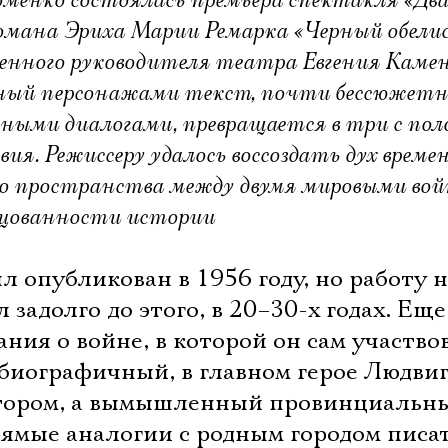
менко состоялась премьера спектакля «Дв
мана Эриха Марии Ремарка «Черный обели
енного руководителя театра Евгения Камен
нный персонажами текст, почти бессюжетн
ыми диалогами, превращается в три с пол
вия. Режиссеру удалось воссоздать дух времен
го пространства между двумя мировыми во
льцованности истории
 опубликован в 1956 году, но работу 
 задолго до этого, в 20–30-х годах. Ещ
ния о войне, в которой он сам участво
обиографичный, в главном герое Людви
автором, а вымышленный провинциальн
ямые аналогии с родным городом писат