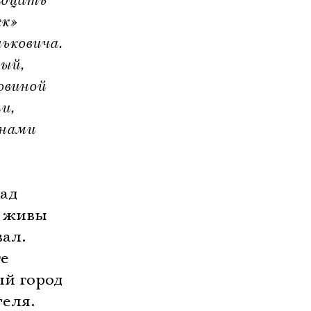
адцать
ск»
ьковича.
ый,
овиной
и,
йнами
над
е живы
вал.
ге
ый город
еля.