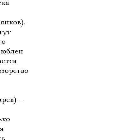
ека
янков),
тут
то
люблен
ается
озорство
арев) —
ько
я
ть