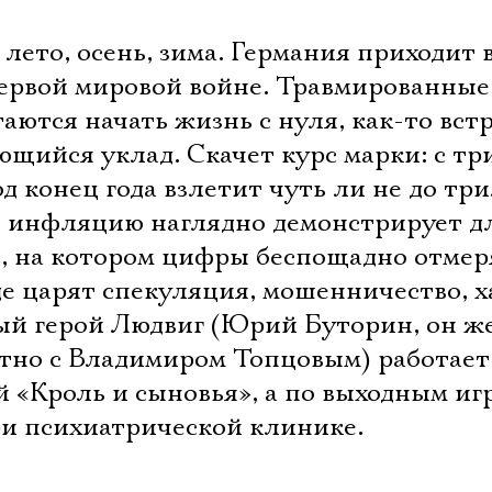
, лето, осень, зима. Германия приходит в
ервой мировой войне. Травмированные
ются начать жизнь с нуля, как-то вст
ющийся уклад. Скачет курс марки: с тр
од конец года взлетит чуть ли не до тр
 инфляцию наглядно демонстрирует д
, на котором цифры беспощадно отмер
е царят спекуляция, мошенничество, х
ный герой Людвиг (Юрий Буторин, он ж
тно с Владимиром Топцовым) работает
 «Кроль и сыновья», а по выходным иг
ри психиатрической клинике.