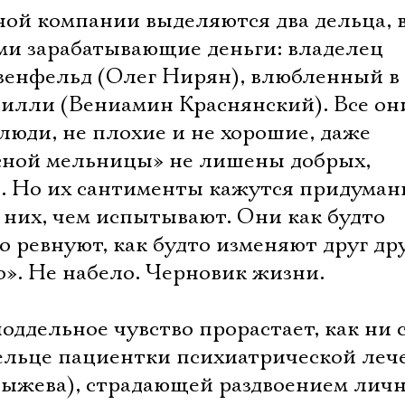
ной компании выделяются два дельца, 
ми зарабатывающие деньги: владелец
зенфельд (Олег Нирян), влюбленный в 
илли (Вениамин Краснянский). Все он
люди, не плохие и не хорошие, даже
сной мельницы» не лишены добрых,
. Но их сантименты кажутся придума
 них, чем испытывают. Они как будто
о ревнуют, как будто изменяют друг дру
о». Не набело. Черновик жизни.
оддельное чувство прорастает, как ни 
ельце пациентки психиатрической ле
ыжева), страдающей раздвоением личн