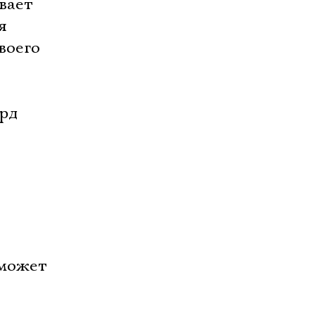
вает
я
воего
ард
 может