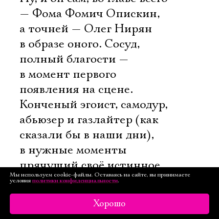
— Фома Фомич Опискин,
а точней — Олег Нирян
в образе оного. Сосуд,
полный благости —
в момент первого
появления на сцене.
Конченый эгоист, самодур,
абьюзер и газлайтер (как
сказали бы в наши дни),
в нужные моменты
прячущий своё истинное
Мы используем cookie-файлы. Оставаясь на сайте, вы принимаете
лицо под маской кротости
условия
политики конфиденциальности
.
и смирения, — по сути
Хорошо
своей. Псевдосвятоша,