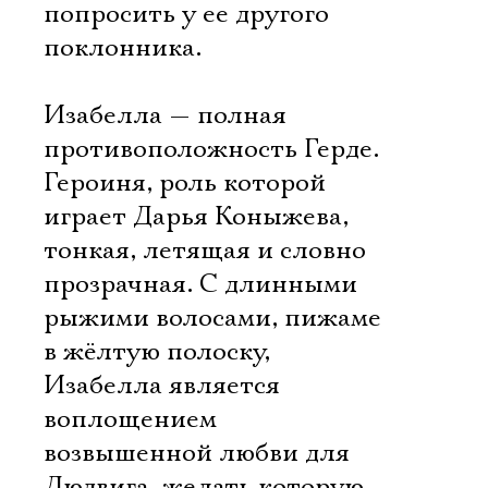
попросить у ее другого
поклонника.
Изабелла — полная
противоположность Герде.
Героиня, роль которой
играет Дарья Коныжева,
тонкая, летящая и словно
прозрачная. С длинными
рыжими волосами, пижаме
в жёлтую полоску,
Изабелла является
воплощением
возвышенной любви для
Людвига, желать которую