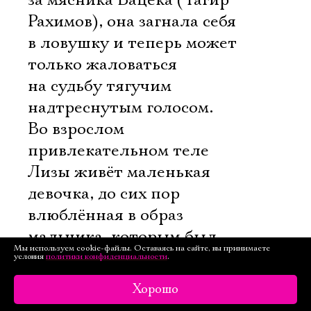
за мясника Вацека (Тагир
Рахимов), она загнала себя
в ловушку и теперь может
только жаловаться
на судьбу тягучим
надтреснутым голосом.
Во взрослом
привлекательном теле
Лизы живёт маленькая
девочка, до сих пор
влюблённая в образ
мальчика, которым был
Мы используем cookie-файлы. Оставаясь на сайте, вы принимаете
когда-то Кроль. Не просто
условия
политики конфиденциальности
.
так героиня Кутеповой
Хорошо
говорит об этом со сцены.