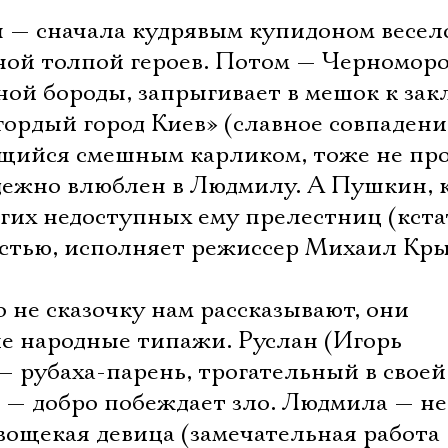
 — сначала кудрявым купидоном весел
ной толпой героев. Потом — Черноморо
й бороды, запрыгивает в мешок к зак
«гордый город Киев» (славное совпадени
ийся смешным карликом, тоже не прос
дежно влюблен в Людмилу. А Пушкин, 
гих недоступных ему прелестниц (кста
астью, исполняет режиссер Михаил Кры
не сказочку нам рассказывают, они
е народные типажи. Руслан (Игорь
— рубаха-парень, трогательный в своей
 — добро побеждает зло. Людмила — не
овощекая девица (замечательная работа