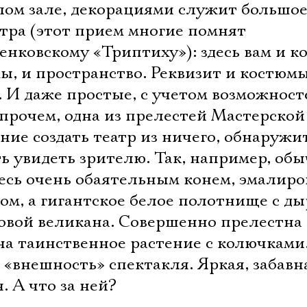
лом зале, декорациями служит большо
тра (этот прием многие помнят
нковскому «Триптиху»): здесь вам и к
ы, и пространство. Реквизит и костюм
 И даже простые, с учетом возможност
прочем, одна из прелестей Мастерской 
ние создать театр из ничего, обнаружи
ать увидеть зрителю. Так, например, об
десь очень обаятельным конем, эмалир
ом, а гигантское белое полотнище с д
оловой великана. Совершенно прелестна
а таинственное растение с колючками.
о «внешность» спектакля. Яркая, забавн
. А что за ней?