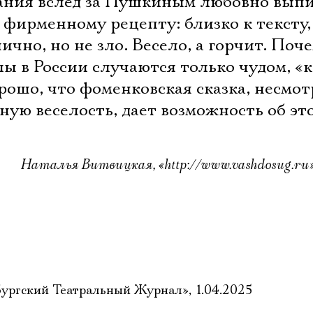
пания вслед за Пушкиным любовно вып
Имя
 фирменному рецепту: близко к тексту,
ично, но не зло. Весело, а горчит. Поч
ы в России случаются только чудом, «к
орошо, что фоменковская сказка, несмот
Ознакомиться
ную веселость, дает возможность об эт
Наталья Витвицкая, «http://www.vashdosug.ru»,
ургский Театральный Журнал», 1.04.2025