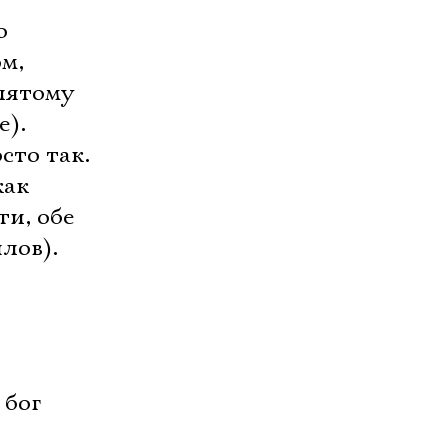
о
м,
лятому
е).
то так.
как
ти, обе
лов).
 бог