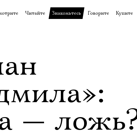
мотрите
Читайте
Знакомьтесь
Говорите
Купите
пектакли
История театра
Пётр Фоменко
Форум
Билеты
еспектакли
Пресса о театре
Евгений Каменькович
Вопросы—ответы
Подароч
а нашей сцене
Новости
Актёры
Контакты
Сувени
лан
валидов
идеотека
Архив спектаклей
Режиссёры
Личный приём
Столик 
щения
неклассные чтения
Архив проектов
Художники
дмила»:
отовыставка
Благодарности
Руководство
Библиотека Гумилёва
Сотрудники
ка — ложь
Официальные документы
Юрий Степанов
Владимир Максимов