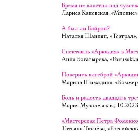
Время не властно над чувст
Лариса Каневская, «Мнение»
А был ли Байрон?
Наталья Шаинян, «Театрал»,
Спектакль «Аркадия» в Мас
Анна Богатырева, «Porusski.
Поверить алгеброй «Аркади
Марина Шимадина, «Коммерс
Боль и радость двадцать тре
Мария Музалевская, 10.202
«Мастерская Петра Фоменко
Татьяна Ткачёва, «Российская