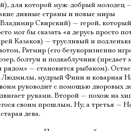
), для которой муж-добрый молодец 
акие дивные страны и новые миры
 (Владимир Свирский) — герой, который
сто мог бы сказать «я дерусь просто по
дрей Казаков) — трусливый и подленьк
отом, Ратмир (его безукоризненно игр
зер, болтун и подкаблучник (предает 
ы рядом» — становится рыбаком). Остае
 Людмилы, мудрый Финн и коварная Н
воим руководит с помощью дворовых де
 двигает руками. Второй — похож на хи
егося своим прошлым. Ну, а третья — Н
Электропочта
старая дева.