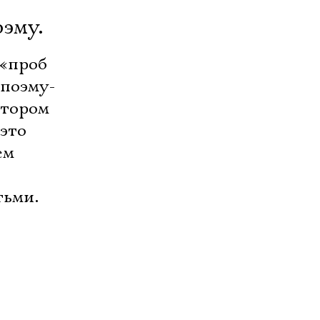
эму.
 «проб
поэму-
втором
это
ем
тьми.