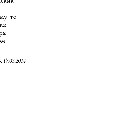
исана
ему-то
ак
ря
ом
 17.03.2014