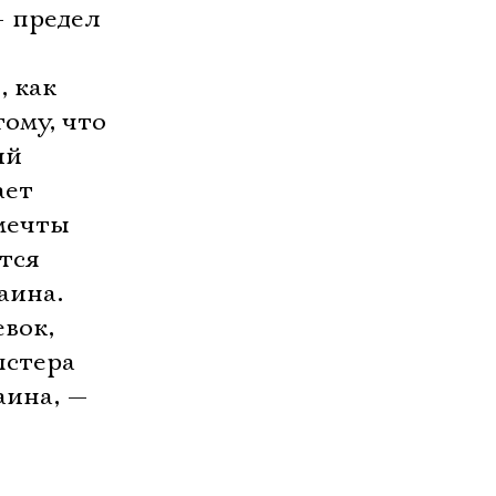
— предел
, как
тому, что
ий
ает
мечты
тся
аина.
вок,
пстера
аина, —