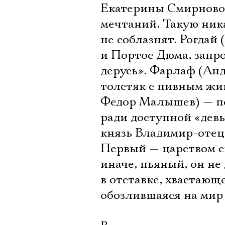
Екатерины Смирновой
мечтаний. Такую ник
не соблазнят. Рогдай
и Портос Дюма, запро
дерусь». Фарлаф (Ан
толстяк с пивным жив
Федор Малышев) — по
ради доступной «дев
князь Владимир-отец
Первый — царством с
иначе, пьяный, он не
в отставке, хвастающ
обозлившаяся на мир 