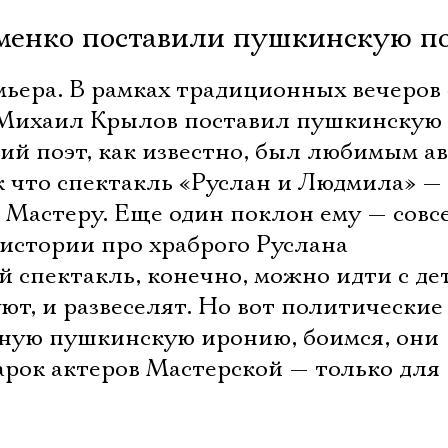
менко поставили пушкинскую по
мьера. В рамках традиционных вечеров
 Михаил Крылов поставил пушкинскую 
кий поэт, как известно, был любимым а
к что спектакль «Руслан и Людмила» — 
 Мастеру. Еще один поклон ему — совс
 истории про храброго Руслана
 спектакль, конечно, можно идти с де
уют, и развеселят. Но вот политические
ную пушкинскую иронию, боимся, они
арок актеров Мастерской — только для