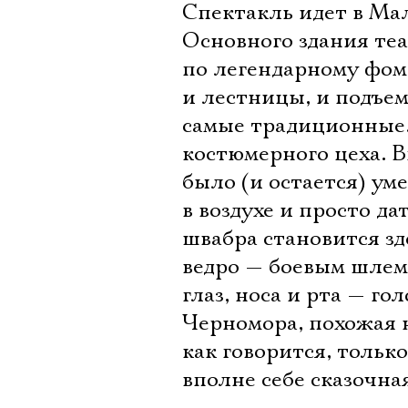
Спектакль идет в Ма
Основного здания теа
по легендарному фоме
и лестницы, и подъем
самые традиционные.
костюмерного цеха. В
было (и остается) уме
в воздухе и просто д
швабра становится з
ведро — боевым шлем
глаз, носа и рта — г
Черномора, похожая н
как говорится, тольк
вполне себе сказочная