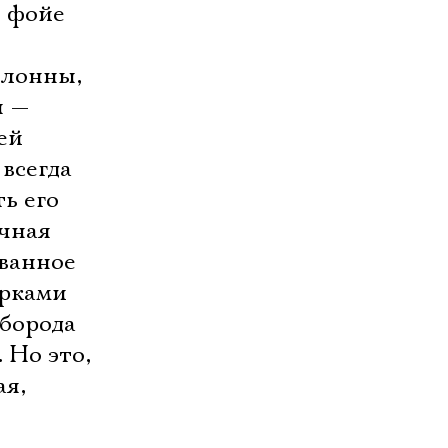
е фойе
олонны,
ы —
ей
всегда
ть его
ычная
ованное
ырками
 борода
 Но это,
ая,