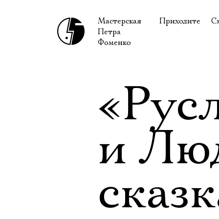
Мастерская
Приходите
С
Петра
В сентябре
С
Фоменко
В октябре
Н
Гастроли
Н
«Рус
Доступ для ин
В
Правила посе
В
и Лю
Как добраться
Ф
сказ