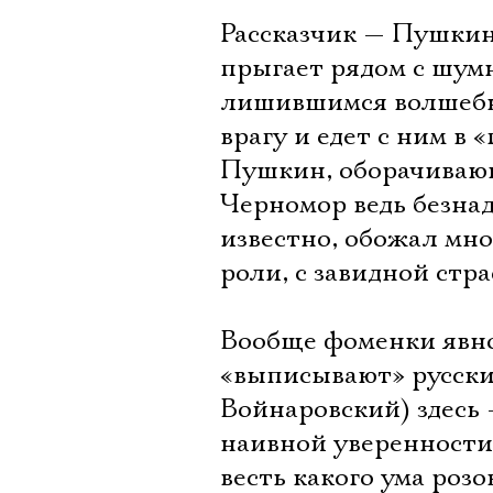
Рассказчик — Пушкин
прыгает рядом с шум
лишившимся волшебно
врагу и едет с ним в 
Пушкин, оборачивающ
Черномор ведь безна
известно, обожал мно
роли, с завидной стр
Вообще фоменки явно 
«выписывают» русски
Войнаровский) здесь 
наивной уверенности
весть какого ума роз