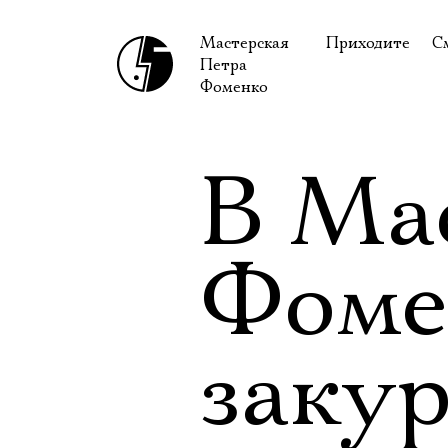
Мастерская
Приходите
С
Петра
В сентябре
С
Фоменко
В октябре
Н
Гастроли
Н
В Ма
Доступ для ин
В
Правила посе
В
Фоме
Как добраться
Ф
закур