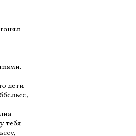
 гонял
ниями.
го дети
ббельсе,
одна
у тебя
ьесу,