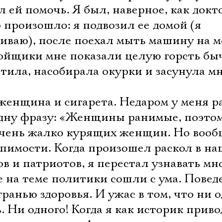
 ей помочь. Я был, наверное, как докт
о произошло: я подвозил ее домой (я
иваю), после поехал мыть машину на м
мойщики мне показали целую горсть бы
стила, насобирала окурки и засунула мн
.
женщина и сигарета. Недаром у меня р
дну фразу: «Женщины ранимые, поэто
очень жалко курящих женщин. Но вооб
рпимости. Когда произошел раскол в н
в и патриотов, я перестал узнавать мн
е на теме политики сошли с ума. Повед
гранью здоровья. И ужас в том, что ни 
ь. Ни одного! Когда я как историк прив