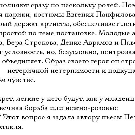
полняют сразу по нескольку ролей. По
я парики, костюмы Евгения Панфилова
рый держат артисты, обеспечивает лег
простой по теме постановке. Молодые 
, Вера Строкова, Денис Аврамов и Пав
т условность, но, безусловно, центрова
объединяет. Образ своего героя он стр
 — истеричной нетерпимости и подку
м чувстве.
ет, легкие у него будут, как у младенц
вечная борьба или нежно-розовые
Электропочта
Этот вопрос я задала автору пьесы Пе
ктакля.