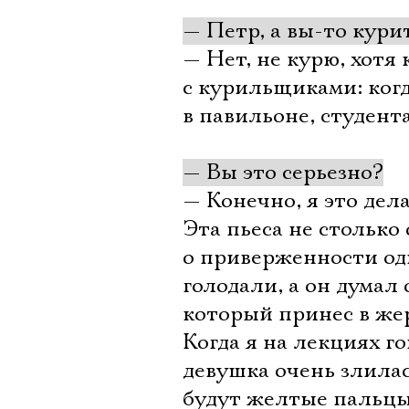
— Петр, а вы-то кури
— Нет, не курю, хотя
с курильщиками: когд
в павильоне, студент
— Вы это серьезно?
— Конечно, я это дел
Эта пьеса не столько
о приверженности одн
голодали, а он думал 
который принес в жер
Когда я на лекциях го
девушка очень злилась
будут желтые пальцы,