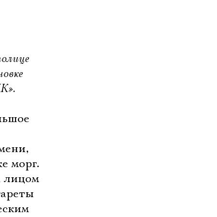
толице
новке
К».
льшое
мени,
е морг.
м лицом
гареты
еским