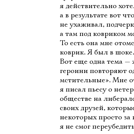
я действительно хотел
а в результате вот чт
не ухаживал, подчерк
а там под ковриком 
То есть она мне отом
коврик. Я был в шоке
Вот еще одна тема — 
героини повторяют о
мстительные». Мне 
я писал пьесу о нете
обществе на либерало
своих друзей, которы
некоторых просто за 
я не смог переубедит