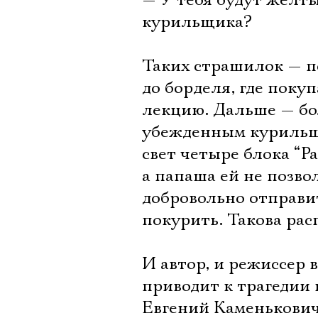
— У тебя будут желты
курильщика?
Таких страшилок — п
до борделя, где поку
лекцию. Дальше — бол
убежденным курильщи
свет четыре блока “Pal
а папаша ей не позво
добровольно отправит
покурить. Такова рас
И автор, и режиссер 
приводит к трагедии 
Евгений Каменькович 