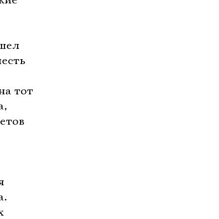
кие
ошел
честь
—
на тот
а,
ретов
я
а.
х