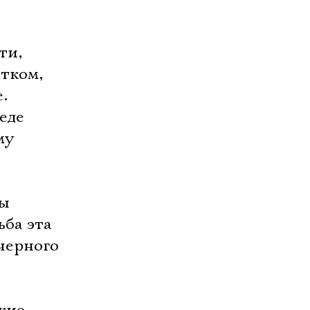
ти,
стком,
.
реде
му
мы
ьба эта
черного