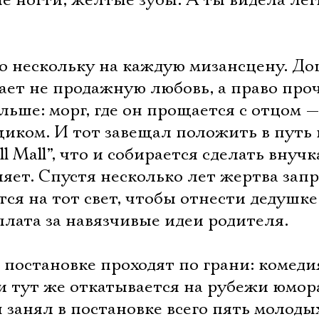
е ногти, желтые зубы. А ты видела лег
о нескольку на каждую мизансцену. Д
пает не продажную любовь, а право про
ьше: морг, где он прощается с отцом 
ком. И тот завещал положить в путь 
l Mall”, что и собирается сделать внучк
ляет. Спустя несколько лет жертва зап
ся на тот свет, чтобы отнести дедушке
плата за навязчивые идеи родителя.
в постановке проходят по грани: комеди
и тут же откатывается на рубежи юмор
занял в постановке всего пять молоды