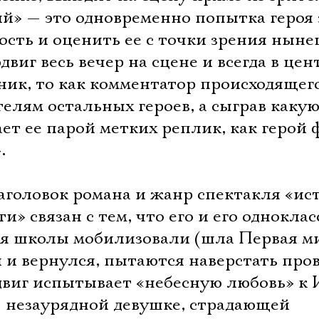
Имя
ий» — это одновременно попытка героя 
ость и оценить ее с точки зрения нын
виг весь вечер на сцене и всегда в цен
ник, то как комментатор происходящего
Ознакомиться
елям остальных героев, а сыграв каку
ает ее парой метких реплик, как герой
.
аголовок романа и жанр спектакля «ис
и» связан с тем, что его и его однокла
ия школы мобилизовали (шла Первая м
л и вернулся, пытаются наверстать про
двиг испытывает «небесную любовь» к 
— незаурядной девушке, страдающей