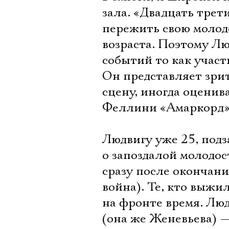
зала. «Двадцать трет
пережить свою молод
возраста. Поэтому Люд
событий то как участ
Он представляет зрит
сцену, иногда оценив
Феллини «Амаркорд»
Людвигу уже 25, подз
о запоздалой молодост
сразу после окончан
война). Те, кто выжи
на фронте время. Лю
(она же Женевьева) 