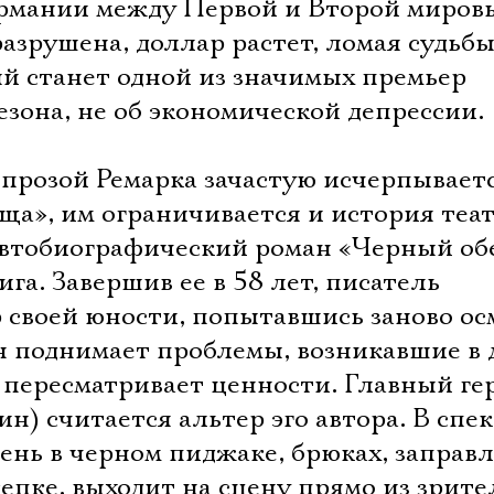
ермании между Первой и Второй миро
азрушена, доллар растет, ломая судьбы
ый станет одной из значимых премьер
езона, не об экономической депрессии.
 прозой Ремарка зачастую исчерпывает
ща», им ограничивается и история теа
автобиографический роман «Черный об
га. Завершив ее в 58 лет, писатель
 своей юности, попытавшись заново о
 поднимает проблемы, возникавшие в 
 пересматривает ценности. Главный ге
) считается альтер эго автора. В спе
Электропочта
ень в черном пиджаке, брюках, заправ
кепке, выходит на сцену прямо из зрите