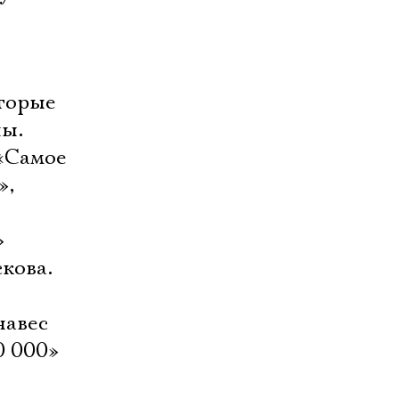
торые
ны.
 «Самое
»,
»
кова.
навес
0 000»