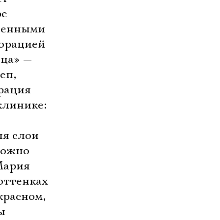
ре
еченными
корацией
ица» —
еп,
орация
клинике:
ля слои
можно
Мария
оттенках
красном,
ы