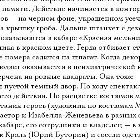
 памяти. Действие начинается в конто
ов — на черном фоне, украшенном ус
а крышку гроба. Дальше штанкет с де
 оказываются в кабаре «Красная мельн
ика в красном цвете. Герда отбивает ст
е номера садится на шпагат. Когда дек
юдвиг оказывается в психиатрической 
ерчена на ровные квадраты. Она тоже
 пустой темный двор. По ходу спектак
сто действия. По расцветке костюмов 
итания героев (художник по костюмам 
пастор и Изабелла-Женевьева в разных 
кабаре, его сотрудники и владелец — в 
ик Кроль (Юрий Буторин) и соседи одет