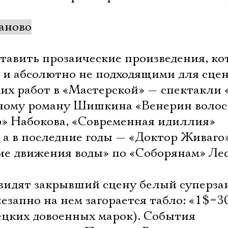
аново
тавить прозаические произведения, ко
и абсолютно не подходящими для сце
ких работ в «Мастерской» — спектакли
ному роману Шишкина «Венерин волос
р» Набокова, «Современная идиллия»
а в последние годы — «Доктор Живаго
е движения воды» по «Соборянам» Лес
 видят закрывший сцену белый суперза
езапно на нем загорается табло: «1$=3
ецких довоенных марок). События