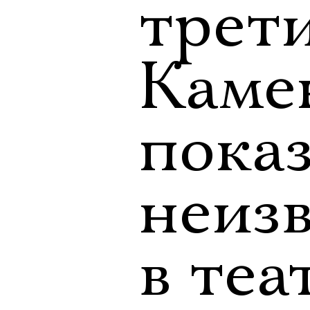
трет
Каме
пока
неиз
в теа