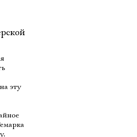
ь
ерской
ая
ть
на эту
айное
Ремарка
у.