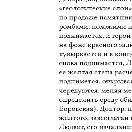
«геологические слои»
по продаже памятник
ромбами, похожими н
поднимается, и герои
на фоне красного задн
кувыркается и в конц
снова поднимается, Л
ее желтая стена расч
поднимется, открывая
чередуются, меняя ме
определить среду об
Боровская). Доктор, 
желтого, завсегдатаи 
Людвиг, его начальн