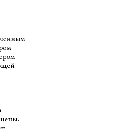
бленным
ором
тером
ющей
а
сцены.
ет