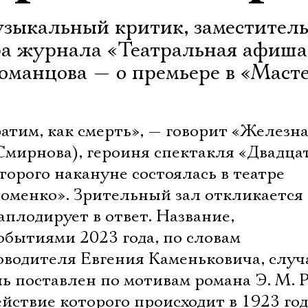
зыкальный критик, заместител
ра журнала «Театральная афиша
оманцова — о премьере в «Маст
атим, как смерть», — говорит «Железн
Смирнова), героиня спектакля «Двадца
торого накануне состоялась в театре
оменко». Зрительный зал откликается 
аплодирует в ответ. Название,
обытиями 2023 года, по словам
оводителя Евгения Каменьковича, случ
ь поставлен по мотивам романа Э. М. 
йствие которого происходит в 1923 год