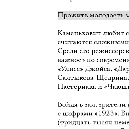
Прожить молодость з
Каменькович любит с
считаются сложными 
Среди его режиссерс
важное» по современ
«Улисс» Джойса, «Да
Салтыкова-Щедрина, 
Пастернака и «Чающи
Войдя в зал, зрители
с цифрами «1923». Вн
(тридцать тысяч нем