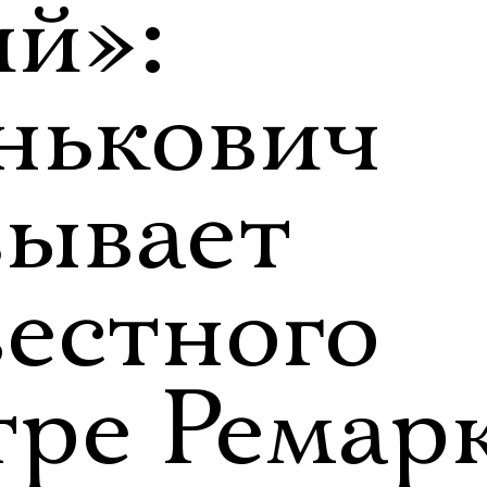
ий»:
нькович
зывает
вестного
тре Ремар