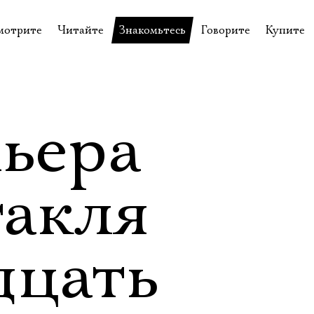
мотрите
Читайте
Знакомьтесь
Говорите
Купите
пектакли
История театра
Пётр Фоменко
Форум
Билеты
еспектакли
Пресса о театре
Евгений Каменькович
Вопросы—ответы
Подароч
а нашей сцене
Новости
Актёры
Контакты
Сувени
ьера
валидов
идеотека
Архив спектаклей
Режиссёры
Личный приём
Столик 
щения
неклассные чтения
Архив проектов
Художники
такля
отовыставка
Благодарности
Руководство
Библиотека Гумилёва
Сотрудники
дцать
Официальные документы
Юрий Степанов
Владимир Максимов