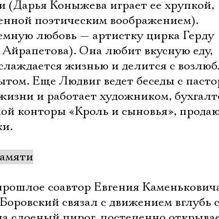
и (Дарья Коныжева играет ее хрупкой,
енной поэтическим воображением).
земную любовь — артистку цирка Герду
 Айрапетова). Она любит вкусную еду,
слаждается жизнью и делится с возлю
том. Еще Людвиг ведет беседы с паст
 жизни и работает художником, бухгал
ой конторы «Кроль и сыновья», прода
и.
памяти
прошлое соавтор Евгения Каменькович
Боровский связал с движением вглубь 
на слоеный пирог, постепенно открыва