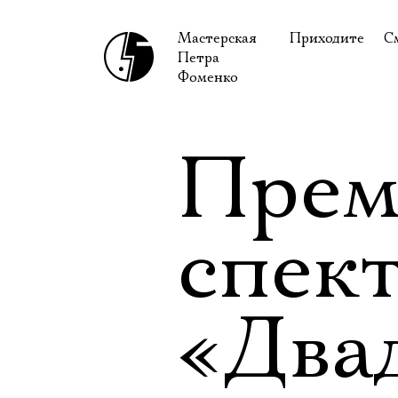
Мастерская
Приходите
С
Петра
В сентябре
С
Фоменко
В октябре
Н
Гастроли
Н
Прем
Доступ для ин
В
Правила посе
В
спек
Как добраться
Ф
«Два