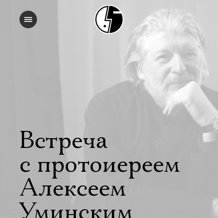
Встреча
с протоиереем
Алексеем
Уминским