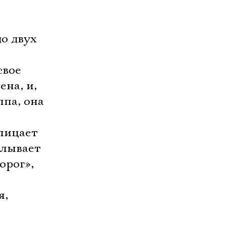
о двух
свое
ена, и,
ппа, она
клицает
плывает
орог»,
я,