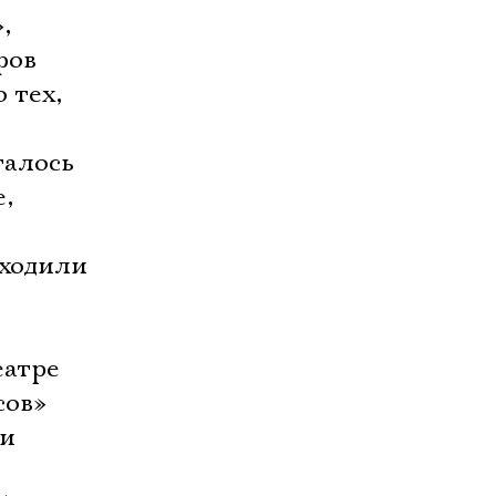
,
фов
 тех,
талось
,
оходили
еатре
сов»
ии