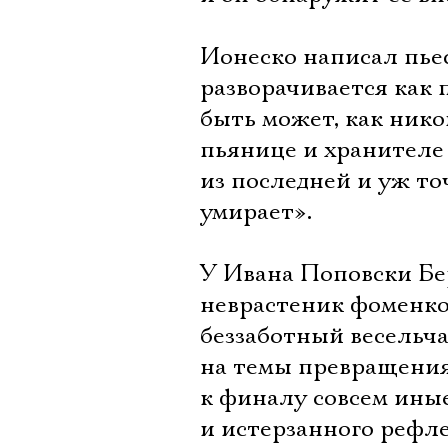
Ионеско написал пьесу
разворачивается как 
быть может, как нико
пьянице и хранителе 
из последней и уж т
умирает».
У Ивана Поповски Бе
неврастеник фоменко
беззаботный весельч
на темы превращения
к финалу совсем ины
и истерзанного рефл