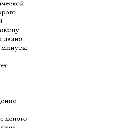
ической
орого
й
довину
а давно
й минуты
ует
щение
е ясного
алина