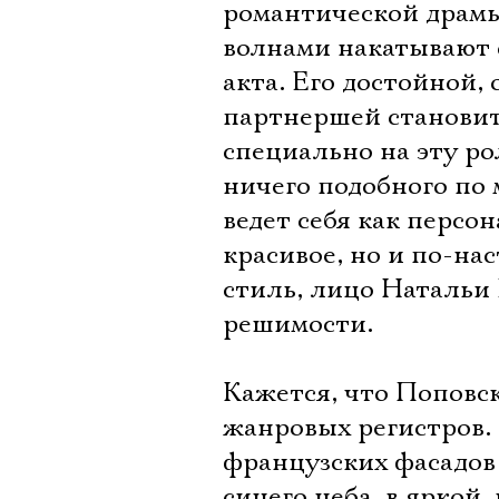
романтической драмы
волнами накатывают о
акта. Его достойной,
партнершей становит
специально на эту ро
ничего подобного по 
ведет себя как персо
красивое, но и по-на
стиль, лицо Натальи 
решимости.
Кажется, что Поповск
жанровых регистров.
французских фасадов 
синего неба, в яркой,