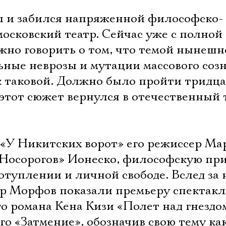
л и забился напряженной философско-
осковский театр. Сейчас уже с полной
жно говорить о том, что темой нынешн
ьные неврозы и мутации массового соз
к таковой. Должно было пройти тридца
этот сюжет вернулся в отечественный 
е «У Никитских ворот» его режиссер Ма
«Носорогов» Ионеско, философскую пр
отуплении и личной свободе. Вслед за
р Морфов показали премьеру спектакл
о романа Кена Кизи «Полет над гнездо
го «Затмение», обозначив свою тему ка