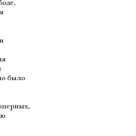
боде,
я
и
я 
и
но было
 оперных,
юю