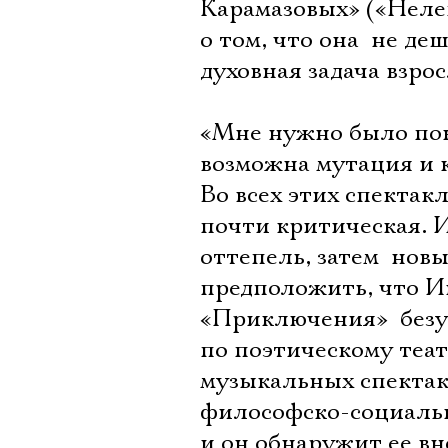
Карамазовых» («Нелепа
о том, что она  не 
духовная задача взрос
«Мне нужно было пок
возможна мутация и 
Во всех этих спектак
почти критическая. 
оттепель, затем  но
предположить, что И
«Приключения»  безу
по поэтическому теат
музыкальных спектак
философско-социаль
и он обнаружит ее вн