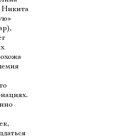
е Никита
ую»
ар),
ег
ых
похожа
демия
го
онациях.
анно
ек,
ддаться