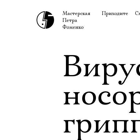
Мастерская
Приходите
С
Петра
В сентябре
С
Фоменко
В октябре
Н
Гастроли
Н
Виру
Доступ для ин
В
Правила посе
В
носо
Как добраться
Ф
грип