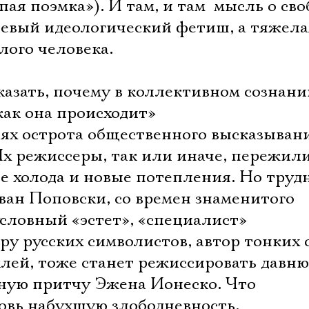
я поэмка»). И там, и там  мысль о сво
дешевый идеологический фетиш, а тяжела
лого человека.
азать, почему в коллективном сознани
как она происходит»
лях острота общественного высказывани
Их режиссеры, так или иначе, пережил
вые холода и новые потепления. Но труд
ван Поповски, со времен знаменитого
словный «эстет», «специалист»
ру русских символистов, автор тонких
лей, тоже станет режиссировать давн
ную притчу Эжена Ионеско. Что
овь набухшую злободневность.