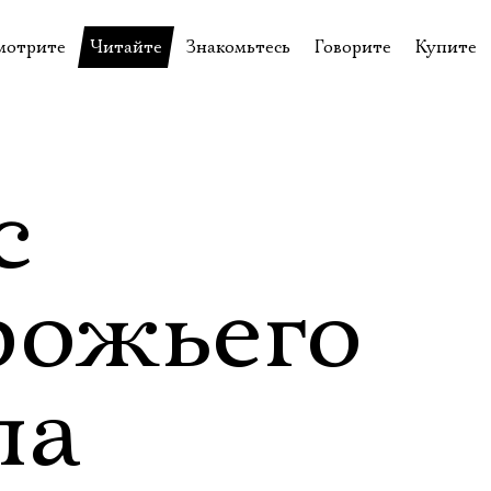
мотрите
Читайте
Знакомьтесь
Говорите
Купите
пектакли
История театра
Пётр Фоменко
Форум
Билеты
еспектакли
Пресса о театре
Евгений Каменькович
Вопросы—ответы
Подароч
а нашей сцене
Новости
Актёры
Контакты
Сувени
с
валидов
идеотека
Архив спектаклей
Режиссёры
Личный приём
Столик 
щения
неклассные чтения
Архив проектов
Художники
рожьего
отовыставка
Благодарности
Руководство
Библиотека Гумилёва
Сотрудники
па
Официальные документы
Юрий Степанов
Владимир Максимов