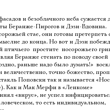
асадов и безоблачного неба сужается д
рты Беранже-Пирогов и Дэзи-Вдовина.
орожьей стае, они готовы претерпеть 
мыслие до конца. Но вот и Дэзи побежд
 птичьего  простите  носорожьего гри
авляя Беранже стенать по поводу своей
здно, раньше надо было думать!»  вос
ен величественно, точно божество, про
ектакль Поповски так и называется «Нос
е). Как и Мак Мерфи в «Ленкоме»
инял «вирус», не успел инфицироватьс
еловеческом, то есть индивидуальном,