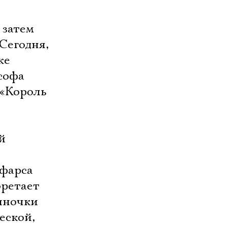
 затем
Сегодня,
е 
софа
 «Король
й
 фарса
бретает
диночки
еской,