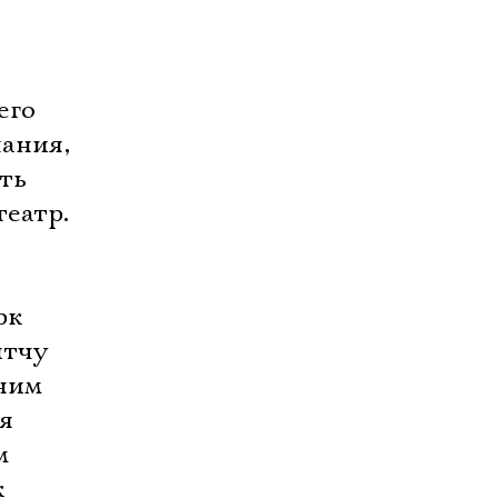
его
нания,
ть
театр.
рк
итчу
 ним
я
м
к