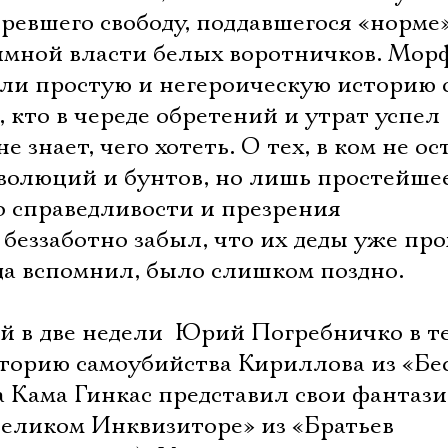
зревшего свободу, поддавшегося «норме»
имной власти белых воротничков. Мор
ли простую и негероическую историю о
, кто в череде обретений и утрат успел
е знает, чего хотеть. О тех, в ком не ос
волюций и бунтов, но лишь простейшее
о справедливости и презрения
о беззаботно забыл, что их деды уже пр
да вспомнил, было слишком поздно.
ей в две недели  Юрий Погребничко в т
сторию самоубийства Кириллова из «Бе
, а Кама Гинкас представил свои фантаз
Великом Инквизиторе» из «Братьев