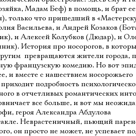
зяйка, Мадам Беф) в помощь, и брат е
), только что пришедший в «Мастерск
лия Васильева, и Андрей Козаков (Бот
ик), и Алексей Колубков (Дюдар), и Ол
ник). История про носорогов, в котор
 другим  превращаются жители города, 
тную французскую комедию. Но вот эпи
ее, и вместе с нашествием носорожьего
 приходит подробность психологическо
нного в отчетливых романтических инт
вничает все больше, и вот мы неожид
рфи, героя Александра Абдулова
такле. Неврастеничный, пьющий парен
о, он просто не может, не успевает по