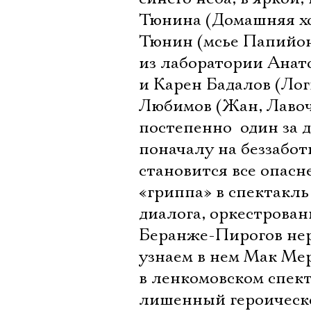
Тюнина (Домашняя хо
Тюнин (мсье Папийон
из лаборатории Анато
и Карен Бадалов (Лог
Любимов (Жан, Лавоч
постепенно  один за
поначалу на беззабо
становится все опасн
«гриппа» в спектакль
диалога, оркестрова
Беранже-Пирогов нер
узнаем в нем Мак Ме
в ленкомовском спек
лишенный героическог