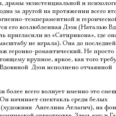
Имя
, драмы экзистенциальной и психолог
дна за другой на протяжении всего вт
 огненно-темпераментной и героическо
ся его возлюбленная Дэзи (Наталью В
Ознакомиться
ль пригласили из «Сатирикона», где он
масштабу не играла). Она до последне
наж героико-романтический. Не просто
стоящему крупное, яркое, как того треб
Вдовиной  Дэзи исполнено отчаянной
и более всего волнует именно это сме
 Он начинает спектакль среди белых
(художник  Ангелина Атлагич), на фон
 комической оркестровке. Здесь ему и Г