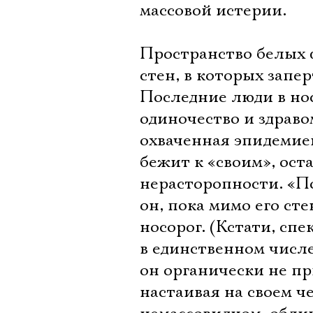
массовой истерии.
Пространство белых ф
стен, в которых запе
Последние люди в нос
одиночество и здраво
охваченная эпидемией
бежит к «своим», ост
нерасторопности. «По
он, пока мимо его ст
носорог. (Кстати, сп
в единственном числ
он органически не пр
настаивая на своем ч