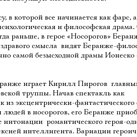
, в которой все начинается как фарс, а
психологическая и философская драма. 
гда раньше, в герое «Носорогов» Беранж
здравого смысла  видят Беранже-фило
очно самой безысходной драмы Ионеско
ранже играет Кирилл Пирогов  главны
вской труппы. Начав спектакль как
ак из эксцентрически-фантастического
 людей в носорогов, его Беранже прио
Электропочта
е интонации  романтического героя-о
ексией интеллигента. Вариации героич