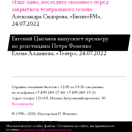
«Еще одно, последнее сказанье» перед
закрытием театрального сезона
Александра Сидорова, «БизнесFM»,
24.07.2022
Евгений Цыганов выпускает премьеру
по репетициям Петра Фоменко
Елена Алдашева, «Театр.», 24.07.2022
Справки о наличии билетов с 12:00 до 19:30, ежедневно,
по телефонам
+7 499 249‑17‑40
,
+7 499 249‑19‑21
Адрес театра: 121165, Москва, Кутузовский проспект, 30
Все контакты
©
1996—2026, Мастерская П. Фоменко
Подписаться
Мы используем cookie-файлы. Оставаясь на сайте, вы принимаете
условия
политики конфиденциальности
.