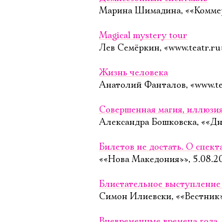
Марина Шимадина, ««Коммер
Magical mystery tour
Лев Семёркин, «www.teatr.ru
Жизнь человека
Анатолий Фанталов, «www.tea
Совершенная магия, иллюзия,
Александра Бошковска, ««Дн
Билетов не достать. О спек
««Нова Македония»», 5.08.2
Блистательное выступление
Симон Илиевски, ««Вестник»
Вневременные времена года