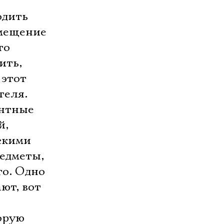
дить 
омещение
то
ить,
 этот
теля.
ентные
й,
скими
редметы,
то. Одно
ют, вот
орую