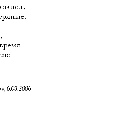
 запел,
тряные,
,
 время
ене
, 6.03.2006