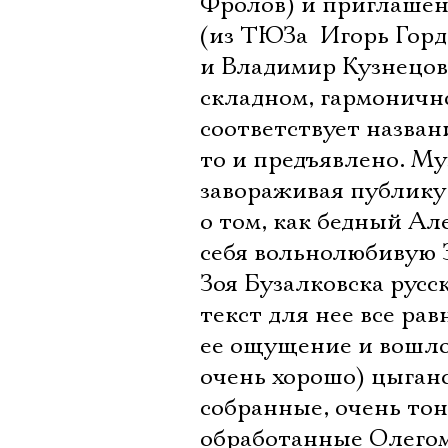
Фролов) и приглашен
(из ТЮЗа  Игорь Гор
и Владимир Кузнецов,
складном, гармоничн
соответствует назван
то и предъявлено. Му
завораживая публику
о том, как бедный Ал
себя вольнолюбивую 
Зоя Бузалковска рус
текст для нее все рав
ее ощущение и вошло
очень хорошо) цыганс
собранные, очень тон
обработанные Олегом 