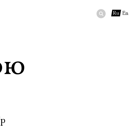
Ru
En
ный сертификат
ры
ою
в буфете
/р