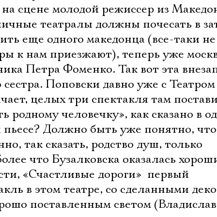
 на сцене молодой режиссер из Македо
оличные театралы должны почесать в з
ть еще одного македонца (все-таки не
ры к нам приезжают), теперь уже моск
ика Петра Фоменко. Так вот эта внеза
о сестра. Поповски давно уже с Театром
ает, целых три спектакля там постави
ть родному человечку», как сказано в о
 пьесе? Должно быть уже понятно, что
нно, так сказать, родство душ, только
более что Бузалковска оказалась хорош
ти, «Счастливые дороги»  первый
акль в этом театре, со сделанными дек
рошо поставленным светом (Владислав