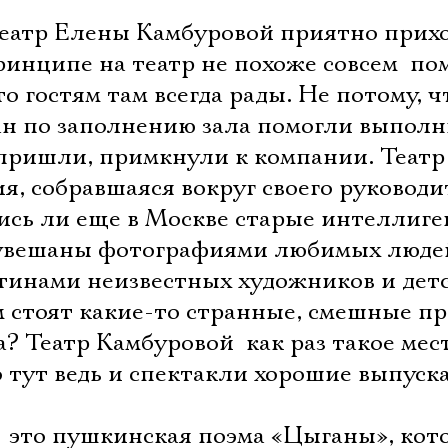
Театр Елены Камбуровой приятно прихо
ринципе на театр не похоже совсем  п
то гостям там всегда рады. Не потому, ч
ан по заполнению зала помогли выполн
 пришли, примкнули к компании. Театр
я, собравшаяся вокруг своего руководи
ись ли еще в Москве старые интеллиг
 увешаны фотографиями любимых люде
тинами неизвестных художников и дет
м стоят какие-то странные, смешные п
? Театр Камбуровой  как раз такое мес
о тут ведь и спектакли хорошие выпуска
  это пушкинская поэма «Цыганы», кот