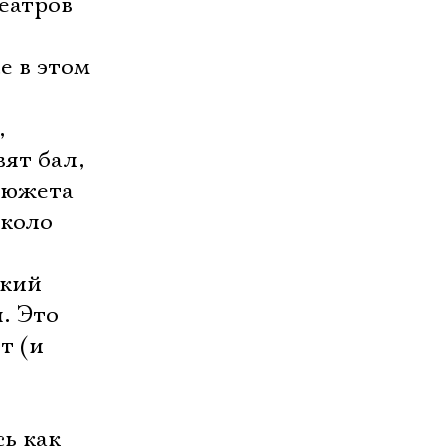
еатров
е в этом
,
вят бал,
сюжета
около
ский
я. Это
т (и
ь как