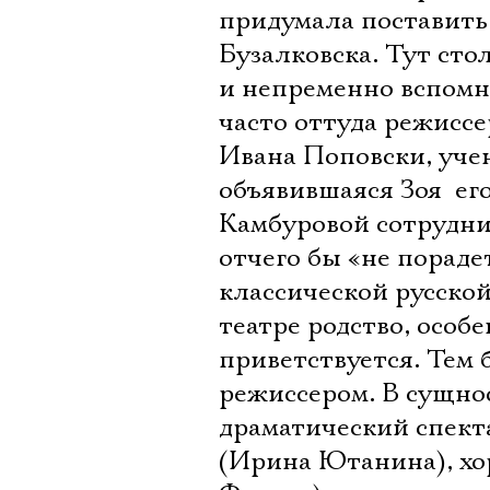
придумала поставить
Бузалковска. Тут ст
и непременно вспомни
часто оттуда режиссе
Ивана Поповски, учен
объявившаяся Зоя  ег
Камбуровой сотруднич
отчего бы «не пораде
классической русской
театре родство, особе
приветствуется. Тем 
режиссером. В сущнос
драматический спект
(Ирина Ютанина), хо