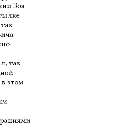
нии Зоя
атылке
 так
вича
пно
л, так
дной
 в этом
им
орациями