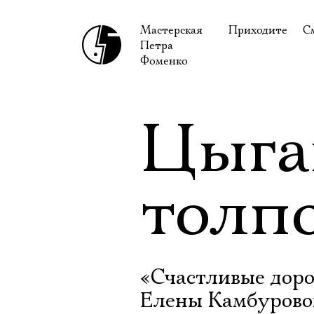
Мастерская
Приходите
С
Петра
В сентябре
С
Фоменко
В октябре
Н
Гастроли
Н
Цыга
Доступ для ин
В
Правила посе
В
толп
Как добраться
Ф
«Счастливые доро
Елены Камбурово