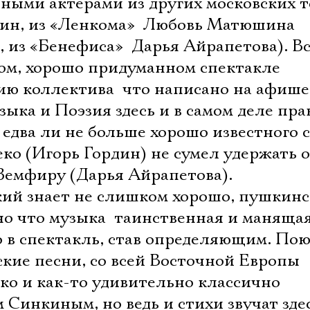
ными актерами из других московских т
дин, из «Ленкома»  Любовь Матюшина
 из «Бенефиса»  Дарья Айрапетова). Вс
ом, хорошо придуманном спектакле
ию коллектива  что написано на афише
зыка и Поэзия здесь и в самом деле пра
 едва ли не больше хорошо известного 
еко (Игорь Гордин) не сумел удержать 
Земфиру (Дарья Айрапетова).
ский знает не слишком хорошо, пушкин
но что музыка  таинственная и маняща
 в спектакль, став определяющим. Пою
кие песни, со всей Восточной Европы
ко и как-то удивительно классично
Синкиным, но ведь и стихи звучат здес