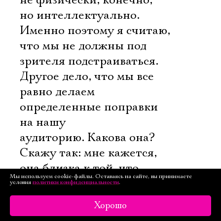
не физически, конечно,
но интеллектуально.
Именно поэтому я считаю,
что мы не должны под
зрителя подстраиваться.
Другое дело, что мы все
равно делаем
определенные поправки
на нашу
аудиторию. Какова она?
Скажу так: мне кажется,
она близка к той, что
Мы используем cookie-файлы. Оставаясь на сайте, вы принимаете
ходит в театр «Практика»,
условия
политики конфиденциальности
.
и совсем не похожа на ту,
Хорошо
что ходит во МХАТ