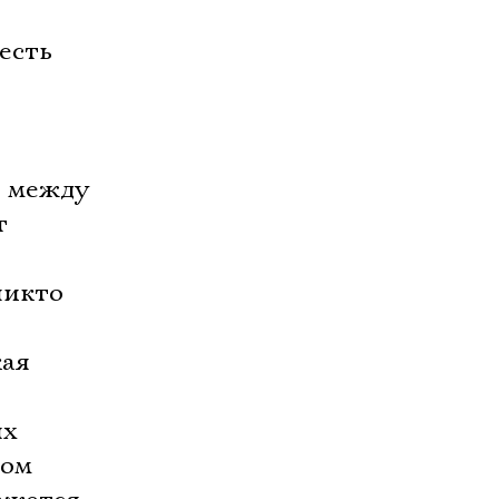
есть
ы между
т
никто
кая
ых
ком