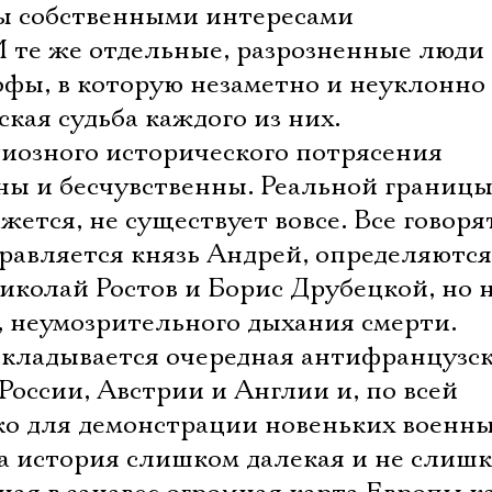
Имя
ы собственными интересами
 те же отдельные, разрозненные люди 
офы, в которую незаметно и неуклонно
ская судьба каждого из них.
Ознакомиться
диозного исторического потрясения
ны и бесчувственны. Реальной границ
жется, не существует вовсе. Все говоря
тправляется князь Андрей, определяются
иколай Ростов и Борис Друбецкой, но 
, неумозрительного дыхания смерти.
 складывается очередная антифранцузс
России, Австрии и Англии и, по всей
ько для демонстрации новеньких военн
та история слишком далекая и не слиш