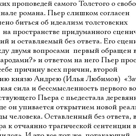
их проповедей самого Толстого о свобо
инале романа. Пьер слишком согласен
чено биться об идеализм толстовских
,  на пространстве придуманного сцени
й и оставляемый без ответа. Его сцен
ду двумя вопросами  первый обращен в 
ародами?» и ответом на него Пьер про
себе причину всех причин, второй 
ию князю Андрею (Илья Любимов)  «З
кая сила и бессмысленность первого в
твующего Пьера с пьедестала деревян
де он упивается открытием новой реаль
ы человека. Оставленный без ответа, 
ра к отчаянно трагической сентенции 
алился». И это все тот же, потакающий