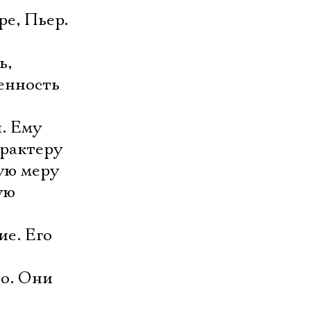
е, Пьер.
ь,
енность
. Ему
арактеру
ую меру
ую
ие. Его
во. Они