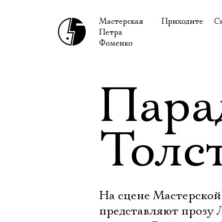
Мастерская
Приходите
С
Петра
В сентябре
С
Фоменко
В октябре
Н
Гастроли
Н
Пара
Доступ для ин
В
Правила посе
В
Толс
Как добраться
Ф
На сцене Мастерской
представляют прозу Л