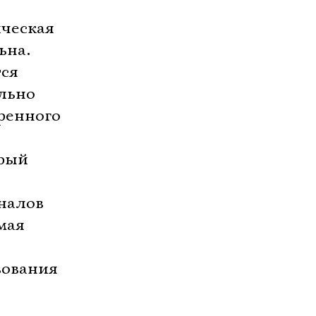
ческая
ьна.
тся
льно
ренного
орый
налов
мая
ования 