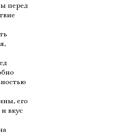
ны перед
ствие
ть
я,
ед
обно
ьностью
ины, его
и вкус
на