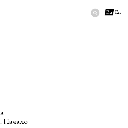
Ru
En
ный сертификат
ры
в буфете
ва
р. Начало