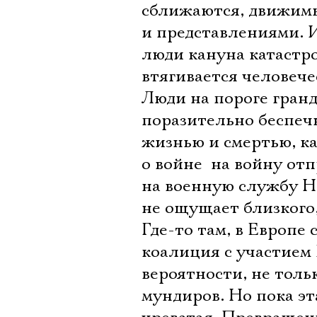
сближаются, движим
и представлениями. И
люди кануна катастр
втягивается человече
Люди на пороге гран
поразительно беспеч
жизнью и смертью, ка
о войне  на войну о
на военную службу Н
не ощущает близкого
Где-то там, в Европе
коалиция с участием 
вероятности, не тол
мундиров. Но пока э