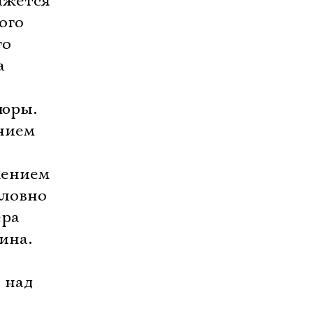
ажется
ого
го
а
тюры.
нием
жением
Словно
ера
ина.
 над