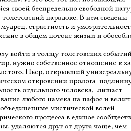
ся своей беспредельно свободной натур
 толстовский парадокс. В нем сведены
и мудрец, страстность и умозрительност
ение в общем потоке жизни и обособл
азу войти в толщу толстовских событий
ир, нужно собственное отношение к х
олстого. Пьер, открывший универсальн
ическом откровении пролога  подлинн
ность отдельного человека,  лишает
вание любого намека на пафос и велич
а, объединенные мистической волей
Электропочта
рического процесса в единое сообщест
ы, удаляются друг от друга чаще, чем