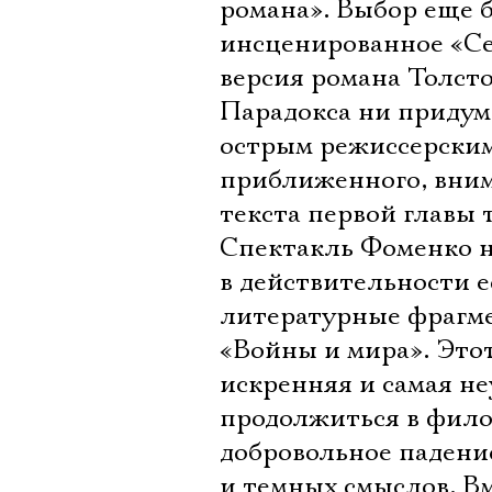
романа». Выбор еще 
инсценированное «Се
версия романа Толсто
Парадокса ни придума
острым режиссерским
приближенного, вним
текста первой главы 
Спектакль Фоменко на
в действительности е
литературные фрагме
«Войны и мира». Этот
искренняя и самая н
продолжиться в фило
добровольное падени
и темных смыслов. В