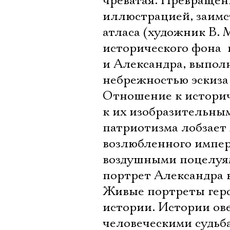
чреватая. Превращенн
иллюстрацией, заимс
атласа (художник В. 
исторического фона 
и Александра, выпол
небрежностью эскиза
Отношение к истори
к их изобразительны
патриотизма лобзает
возлюбленного импер
воздушными поцелуя
портрет Александра 
Живые портреты геро
истории. Истории ов
человеческими судьб