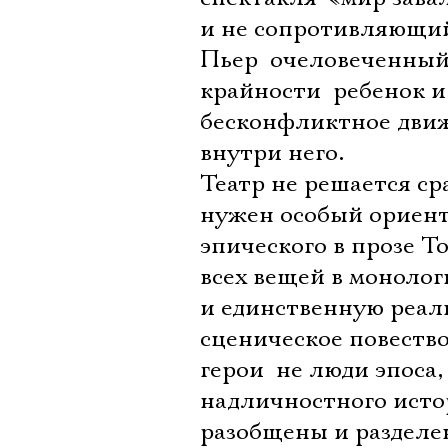
и не сопротивляющий
Пьер  очеловеченный
крайности  ребенок 
бесконфликтное движ
внутри него.
Театр не решается ср
нужен особый ориент
эпического в прозе Т
всех вещей в монолог
и единственную реаль
сценическое повество
герои  не люди эпос
надличностного исто
разобщены и разделен