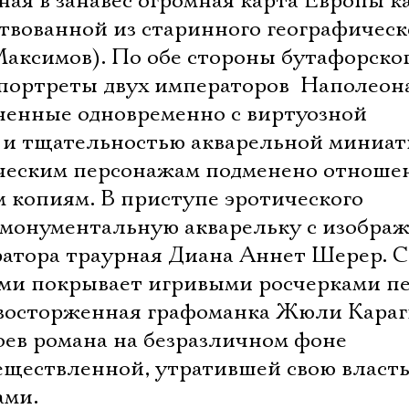
ая в занавес огромная карта Европы к
твованной из старинного географическ
Максимов). По обе стороны бутафорско
 портреты двух императоров  Наполеон
ненные одновременно с виртуозной
 и тщательностью акварельной миниа
ческим персонажам подменено отноше
м копиям. В приступе эротического
 монументальную акварельку с изобра
атора траурная Диана Аннет Шерер. 
ми покрывает игривыми росчерками п
восторженная графоманка Жюли Караг
ев романа на безразличном фоне
еществленной, утратившей свою власть
ами.