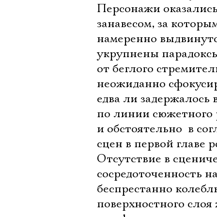
Персонажи оказались
занавесом, за которы
намеренно выдвинуто
укрупнены парадоксы 
от беглого стремител
неожиданно сфокусиро
едва ли задержалось 
по линии сюжетного 
и обстоятельно  в с
сцен в первой главе р
Отсутствие в сценич
сосредоточенность н
беспрестанно колебл
поверхностного слоя