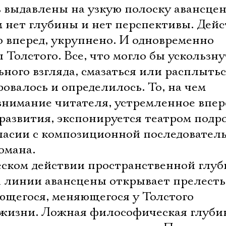
 выдавлены на узкую полоску авансце
м нет глубины и нет перспективы. Дей
 вперед, укрупнено. И одновременно
Толстого. Все, что могло бы ускользну
ьного взгляда, смазаться или расплытьс
валось и определилось. То, на чем
внимание читателя, устремленное впер
развития, экспонируется театром подр
огласии с композиционной последовател
омана.
еском действии пространственной глуб
а линии авансцены открывает прелесть 
ющегося, меняющегося у Толстого
 жизни. Ложная философическая глуби