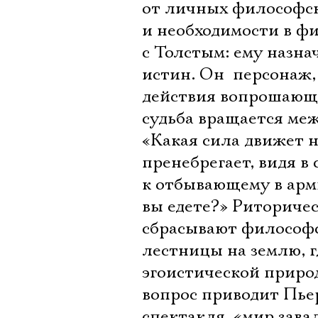
от личных философск
и необходимости в ф
с Толстым: ему назна
истин. Он  персонаж
действия вопрошающи
судьба вращается меж
«Какая сила движет н
пренебрегает, видя в 
к отбывающему в арм
вы едете?» Риторичес
сбрасывают философс
лестницы на землю, г
эгоистической природ
вопрос приводит Пье
спектакля  «мир зав