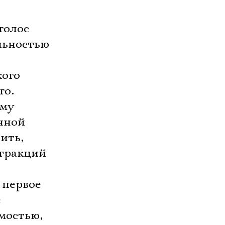
голос
льностью
кого
го.
Ему
енной
ить,
стракций
 первое
е
мостью,