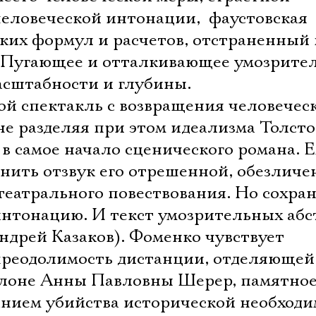
еловеческой интонации,  фаустовская
ких формул и расчетов, отстраненный 
 Пугающее и отталкивающее умозрите
сштабности и глубины.
ой спектакль с возвращения человечес
 не разделяя при этом идеализма Толсто
в самое начало сценического романа. 
анить отзвук его отрешенной, обезлич
театрального повествования. Но сохран
нтонацию. И текст умозрительных аб
ндрей Казаков). Фоменко чувствует
преодолимость дистанции, отделяющей
алоне Анны Павловны Шерер, памятно
нием убийства исторической необходи