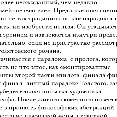
более неожиданный, чем недавно
мейное счастие». Предложенная сцени
го не так традиционна, как парадоксал
ть, ни изобрести нельзя. Он угадывае
 зрением и извлекается изнутри преде
ательно, если не пристрастно рассмот
толстовского романа.
чинается с парадокса  с пролога, кот
сть не что иное, как смонтированные
нты второй части эпилога  финала фи
 финал  личный парадокс Толстого, са
еубедительная попытка художника
софа. После живого сюжетного повеств
е в пропасть философских абстракций
место человеческой меры, страстной