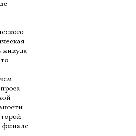
де
ческого
ическая
никуда 
сто
ачем
опроса
ной
ности 
второй
в финале