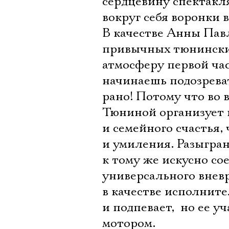
сердцевину спектакл
вокруг себя воронки в
В качестве Анны Пав
привычных тюнинских
атмосферу первой час
начинаешь подозрева
рано! Потому что во 
Тюниной организует 
и семейного счастья, 
и умиления. Разыгра
к тому же искусно со
универсального внев
в качестве исполнит
и подпевает,  но ее 
мотором.