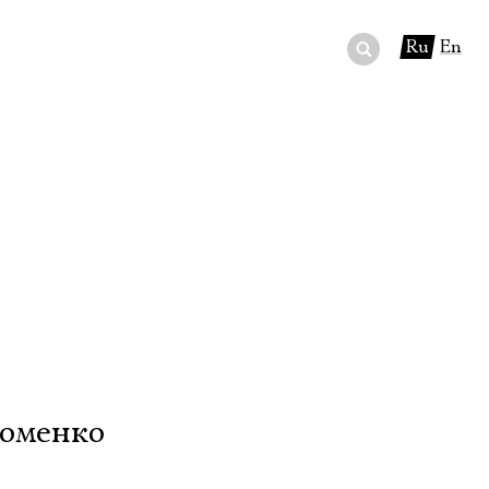
Ru
En
ный сертификат
ры
в буфете
Фоменко