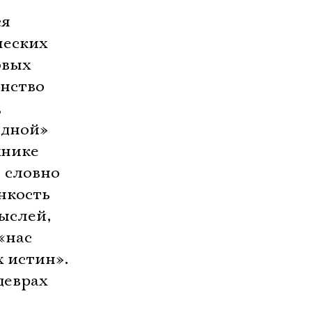
ся
ческих
овых
инство
,
адной»
хнике
е словно
онкость
ыслей,
«нас
 истин».
деврах