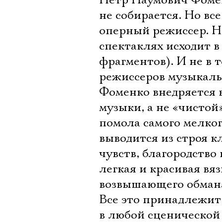
Петр Наумович Фоменк
не собирается. Но вс
оперный режиссер. Не
спектаклях исходит в
фрагментов). И не в 
режиссеров музыкальн
Фоменко внедряется в
музыки, а не «чистой»
помола самого мелког
выводится из строя к
чувств, благородство
легкая и красивая вя
возвышающего обмана
Все это принадлежит 
в любой сценической