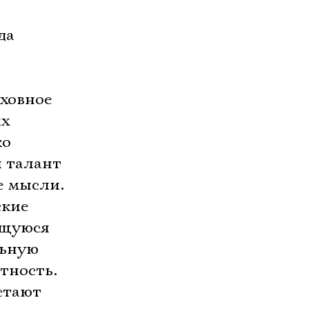
да
уховное
их
ко
й талант
е мысли.
ские
ющуюся
льную
тность.
стают