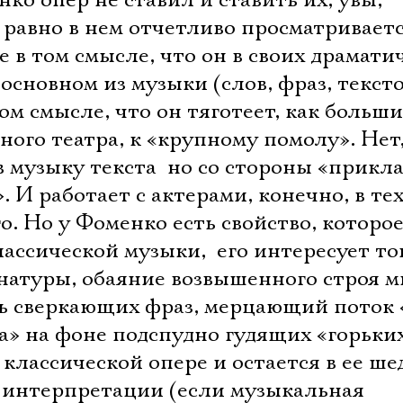
о опер не ставил и ставить их, увы,
е равно в нем отчетливо просматривает
 в том смысле, что он в своих драмати
 основном из музыки (слов, фраз, текст
том смысле, что он тяготеет, как больш
ого театра, к «крупному помолу». Нет
 музыку текста  но со стороны «прикл
. И работает с актерами, конечно, в те
о. Но у Фоменко есть свойство, которо
лассической музыки,  его интересует т
 натуры, обаяние возвышенного строя м
зь сверкающих фраз, мерцающий поток 
» на фоне подспудно гудящих «горьких
классической опере и остается в ее ше
 интерпретации (если музыкальная