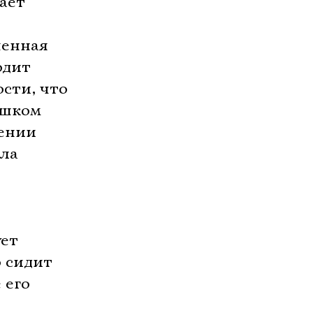
ает
шенная
одит
сти, что
ишком
нении
пла
ует
о сидит
 его