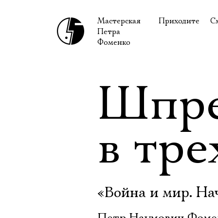
Мастерская
Приходите
С
Петра
В сентябре
С
Фоменко
В октябре
Н
Гастроли
Н
Шпре
Доступ для ин
В
Правила посе
В
в тре
Как добраться
Ф
«Война и мир. На