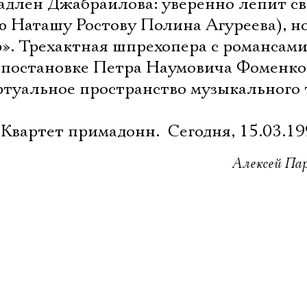
адлен Джабраилова: уверенно лепит с
 Наташу Ростову Полина Агуреева), н
». Трехактная шпрехопера с романсам
 постановке Петра Наумовича Фоменко
ртуальное пространство музыкального 
Квартет примадонн.  Сегодня, 15.03.19
Алексей Пар