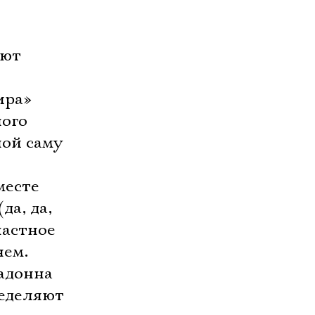
ают
ира»
ного
ной саму
месте
да, да,
частное
нем.
донна 
ределяют