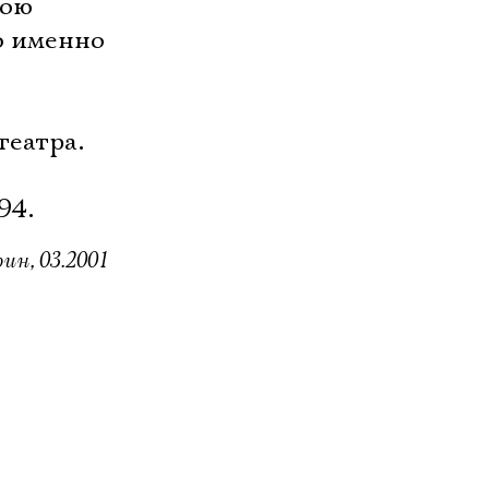
вою
о именно
и
театра.
94.
ин, 03.2001