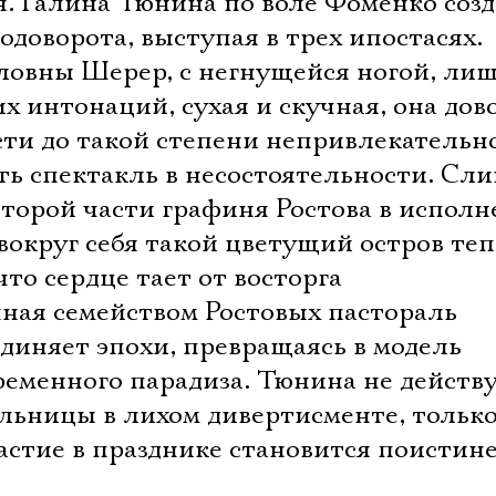
я. Галина Тюнина по воле Фоменко созд
одоворота, выступая в трех ипостасях.
Электропочта
ловны Шерер, с негнущейся ногой, ли
 интонаций, сухая и скучная, она дов
Имя
ти до такой степени непривлекательно
ть спектакль в несостоятельности. Сл
второй части графиня Ростова в испол
вокруг себя такой цветущий остров те
Ознакомиться
что сердце тает от восторга
нная семейством Ростовых пастораль
единяет эпохи, превращаясь в модель
ременного парадиза. Тюнина не действ
ельницы в лихом дивертисменте, тольк
участие в празднике становится поистине