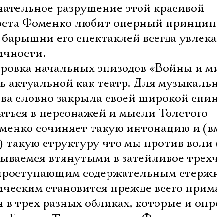
знательное разрушение этой красивой
роста Фоменко любит оперный принцип
 барышни его спектаклей всегда увлек
ичности.
ировка начальных эпизодов «Войны и м
ь актуальной как театр. Для музыкаль
ва словно закрыла своей широкой спи
аться в персонажей и мысли Толстого
оменко сочиняет такую интонацию и (в
такую структуру что мы против воли (
азываемся втянутыми в затейливое трех
 проступающим содержательным стерж
ческим становится прежде всего прима
 в трех разных обликах, которые и оп