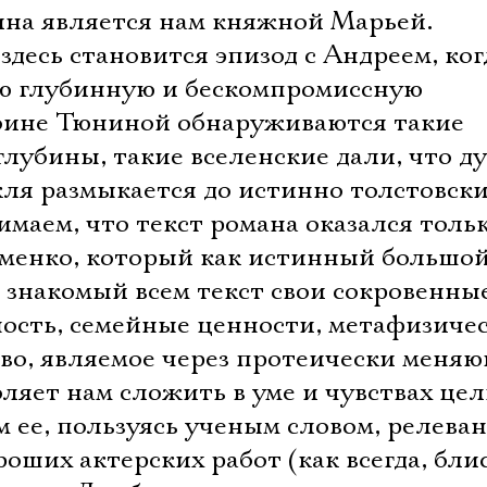
ина является нам княжной Марьей.
десь становится эпизод с Андреем, ког
ю глубинную и бескомпромиссную
роине Тюниной обнаруживаются такие
лубины, такие вселенские дали, что д
кля размыкается до истинно толстовск
маем, что текст романа оказался толь
оменко, который как истинный большо
 знакомый всем текст свои сокровенны
ость, семейные ценности, метафизиче
тво, являемое через протеически меня
ляет нам сложить в уме и чувствах це
ее, пользуясь ученым словом, релеван
роших актерских работ (как всегда, бли