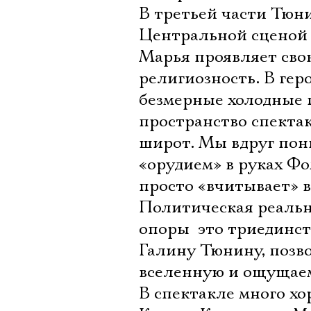
В третьей части Тюн
Центральной сценой з
Марья проявляет сво
религиозность. В ге
безмерные холодные г
пространство спекта
широт. Мы вдруг пони
«орудием» в руках Ф
просто «вчитывает» в
Политическая реальн
опоры  это триединс
Галину Тюнину, позво
вселенную и ощущаем 
В спектакле много хо