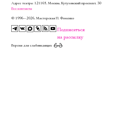
Адрес театра: 121165, Москва, Кутузовский проспект, 30
Имя
Все контакты
©
1996—2026, Мастерская П. Фоменко
Подписаться
на рассылку
Ознакомиться
Версия для слабовидящих