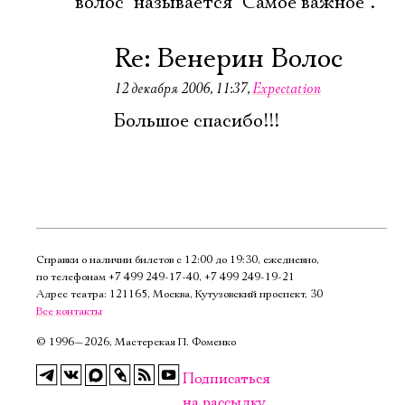
волос" называется "Самое важное".
Имя
Re: Венерин Волос
12 декабря 2006, 11:37
,
Expectation
Большое спасибо!!!
Ознакомиться
Справки о наличии билетов с 12:00 до 19:30, ежедневно,
по телефонам
+7 499 249‑17‑40
,
+7 499 249‑19‑21
Адрес театра: 121165, Москва, Кутузовский проспект, 30
Все контакты
©
1996—2026, Мастерская П. Фоменко
Подписаться
на рассылку