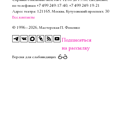
Имя
по телефонам
+7 499 249‑17‑40
,
+7 499 249‑19‑21
Адрес театра: 121165, Москва, Кутузовский проспект, 30
Все контакты
©
1996—2026, Мастерская П. Фоменко
Подписаться
Ознакомиться
на рассылку
Версия для слабовидящих