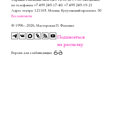
Имя
по телефонам
+7 499 249‑17‑40
,
+7 499 249‑19‑21
Адрес театра: 121165, Москва, Кутузовский проспект, 30
Все контакты
©
1996—2026, Мастерская П. Фоменко
Подписаться
Ознакомиться
на рассылку
Версия для слабовидящих