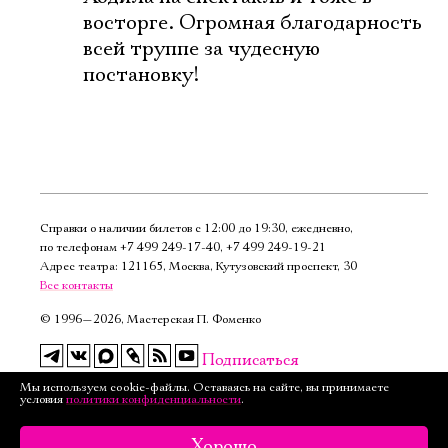
восторге. Огромная благодарность
всей труппе за чудесную
постановку!
Справки о наличии билетов с 12:00 до 19:30, ежедневно,
по телефонам
+7 499 249‑17‑40
,
+7 499 249‑19‑21
Адрес театра: 121165, Москва, Кутузовский проспект, 30
Все контакты
©
1996—2026, Мастерская П. Фоменко
Подписаться
на рассылку
Мы используем cookie-файлы. Оставаясь на сайте, вы принимаете
условия
политики конфиденциальности
.
Версия для слабовидящих
Хорошо