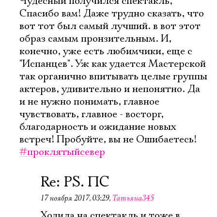
Чудесный получился спектакль,
Имя
Спасибо вам! Даже трудно сказать, что
вот тот был самый лучший. в вот этот
образ самым пронзительным. И,
конечно, уже есть любимчики, еще с
"Испанцев". Уж как удается Мастерской
Ознакомиться
так органично впитывать целые группы
актеров, удивительно и непонятно. Да
и не нужно понимать, главное
чувствовать, главное - восторг,
благодарность и ожидание новых
встреч! Пробуйте, вы не Ошибаетесь!
#проклятыйсевер
Re: PS. ПС
17 ноября 2017, 03:29
,
Татьяна345
Ходила на спектакль и тоже в