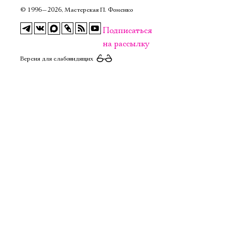
Имя
©
1996—2026, Мастерская П. Фоменко
Подписаться
на рассылку
Версия для слабовидящих
Ознакомиться