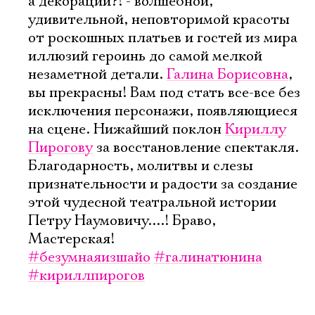
а декорации?! - волшебной,
Имя
удивительной, неповторимой красоты
от роскошных платьев и гостей из мира
иллюзий героинь до самой мелкой
незаметной детали.
Галина Борисовна
,
вы прекрасны! Вам под стать все-все без
Ознакомиться
исключения персонажи, появляющиеся
на сцене. Нижайший поклон
Кириллу
Пирогову
за восстановление спектакля.
Благодарность, молитвы и слезы
признательности и радости за создание
этой чудесной театральной истории
Петру Наумовичу....! Браво,
Мастерская!
#безумнаяизшайо
#галинатюнина
#кириллпирогов