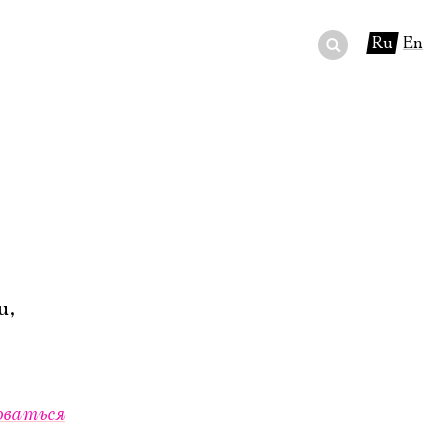
Ru
En
ный сертификат
ры
в буфете
u,
оваться