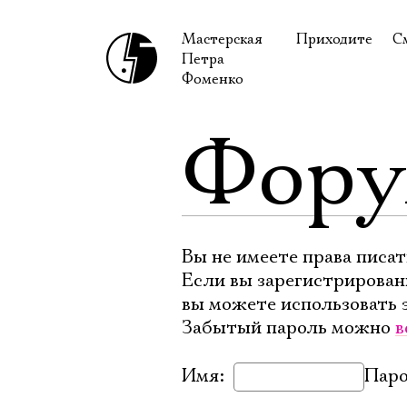
Мастерская
Приходите
С
Петра
В сентябре
С
Фоменко
В октябре
Н
Фор
Гастроли
Н
Доступ для ин
В
Правила посе
В
Как добраться
Ф
Вы не имеете права писат
Если вы зарегистрирован
вы можете использовать 
Забытый пароль можно
в
Имя:
Паро