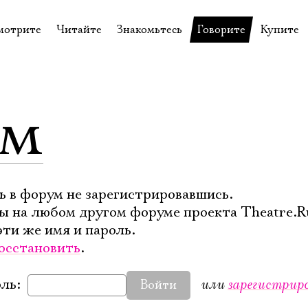
мотрите
Читайте
Знакомьтесь
Говорите
Купите
пектакли
История театра
Пётр Фоменко
Форум
Билеты
еспектакли
Пресса о театре
Евгений Каменькович
Вопросы—ответы
Подароч
ум
а нашей сцене
Новости
Актёры
Контакты
Сувени
валидов
идеотека
Архив спектаклей
Режиссёры
Личный приём
Столик 
щения
неклассные чтения
Архив проектов
Художники
отовыставка
Благодарности
Руководство
ь в форум не зарегистрировавшись.
ы на любом другом форуме проекта Theatre.R
Библиотека Гумилёва
Сотрудники
эти же имя и пароль.
Официальные документы
Юрий Степанов
осстановить
.
Владимир Максимов
или
зарегистрир
ль:
Войти