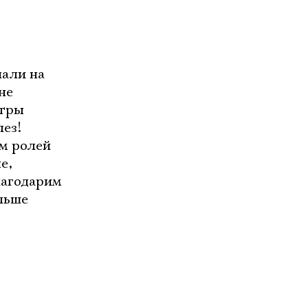
пали на
не
атры
лез!
м ролей
е,
лагодарим
льше