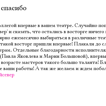
 спасибо
Электропочта
оллегой впервые в вашем театре. Случайно по
Имя
ер' и сказать, что остались в восторге ничего 
лярно ежемесячно выбираться в различные те
 такой восторг пришли впервые! Плакали до с
терам. Отдельные благодарности исполнителя
(Павла Яковлева и Марии Большовой), впервы
Ознакомиться
 возрасте мастеров такого большо таланта! Б
се ваши работы! А так же желаем и ждем побо
йсевер