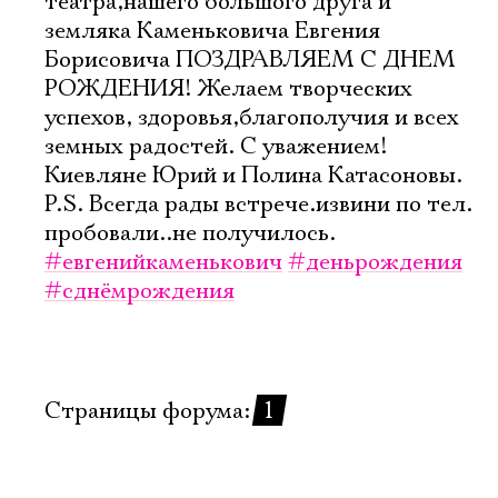
театра,нашего большого друга и
Имя
земляка Каменьковича Евгения
Борисовича ПОЗДРАВЛЯЕМ С ДНЕМ
РОЖДЕНИЯ! Желаем творческих
успехов, здоровья,благополучия и всех
земных радостей. С уважением!
Ознакомиться
Киевляне Юрий и Полина Катасоновы.
P.S. Всегда рады встрече.извини по тел.
пробовали..не получилось.
#евгенийкаменькович
#деньрождения
#сднёмрождения
Страницы форума:
1