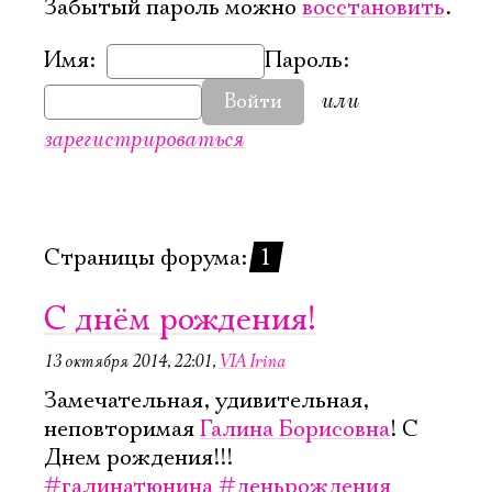
Забытый пароль можно
восстановить
.
Имя:
Пароль:
или
Войти
зарегистрироваться
Страницы форума:
1
С днём рождения!
13 октября 2014, 22:01
,
VIA Irina
Замечательная, удивительная,
неповторимая
Галина Борисовна
! С
Электропочта
Днем рождения!!!
#галинатюнина
#деньрождения