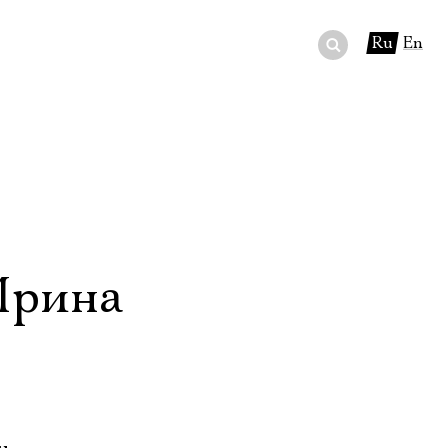
Ru
En
ный сертификат
ры
в буфете
Ирина