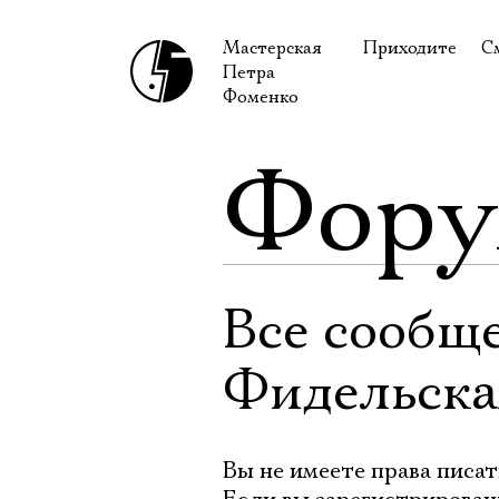
Мастерская
Приходите
С
Петра
В сентябре
С
Фоменко
В октябре
Н
Фор
Гастроли
Н
Доступ для ин
В
Правила посе
В
Как добраться
Ф
Все сообщ
Фидельска
Вы не имеете права писат