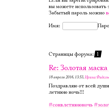
Если вы зарегистрирован
вы можете использовать 
Забытый пароль можно
в
Имя:
Паро
Страницы форума:
1
Re: Золотая маска
18 апреля 2016, 13:53
,
Ирина Фидель
Поздравляю от всей души!
летнюю ночь!!!
#сонвлетнююночь
#золо