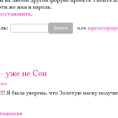
ы на любом другом форуме проекта Theatre.R
эти же имя и пароль.
осстановить
.
или
зарегистрир
ль:
Войти
Электропочта
Имя
 - уже не Сон
ская
Ознакомиться
!! Я была уверена, что Золотую маску получи
таямаска