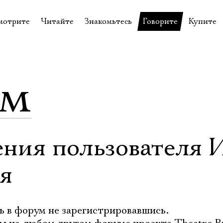
мотрите
Читайте
Знакомьтесь
Говорите
Купите
пектакли
История театра
Пётр Фоменко
Форум
Билеты
еспектакли
Пресса о театре
Евгений Каменькович
Вопросы—ответы
Подароч
ум
а нашей сцене
Новости
Актёры
Контакты
Сувени
валидов
идеотека
Архив спектаклей
Режиссёры
Личный приём
Столик 
щения
неклассные чтения
Архив проектов
Художники
отовыставка
Благодарности
Руководство
ения пользователя 
Библиотека Гумилёва
Сотрудники
я
Официальные документы
Юрий Степанов
Владимир Максимов
ь в форум не зарегистрировавшись.