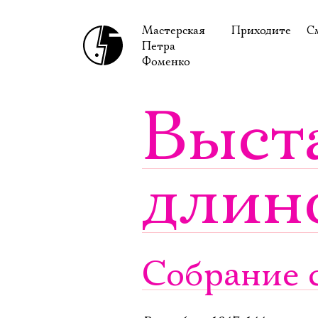
Мастерская
Приходите
С
Петра
В сентябре
С
Фоменко
В октябре
Н
Выст
Гастроли
Н
Доступ для ин
В
длин
Правила посе
В
Как добраться
Ф
Собрание с