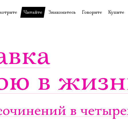
мотрите
Читайте
Знакомьтесь
Говорите
Купите
пектакли
История театра
Пётр Фоменко
Форум
Билеты
еспектакли
Пресса о театре
Евгений Каменькович
Вопросы—ответы
Подароч
авка
а нашей сцене
Новости
Актёры
Контакты
Сувени
валидов
идеотека
Архив спектаклей
Режиссёры
Личный приём
Столик 
ою в жизн
щения
неклассные чтения
Архив проектов
Художники
отовыставка
Благодарности
Руководство
Библиотека Гумилёва
Сотрудники
Официальные документы
Юрий Степанов
очинений в четырех
Владимир Максимов