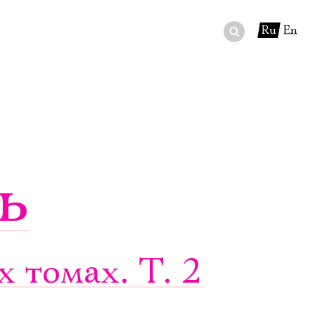
Ru
En
ный сертификат
ры
в буфете
ь
 томах. Т. 2